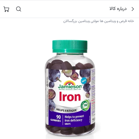
فتن
جستجو در
نورشاپ
…
درباره کالا
ه
حتوا
›
›
خانه
قرص و ویتامین ها
مولتی ویتامین بزرگسالان