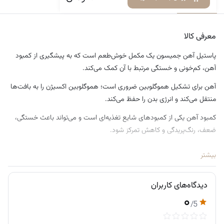
معرفی کالا
دیدگاه‌ها
معرفی کالا
پاستیل آهن جمیسون یک مکمل خوش‌طعم است که به پیشگیری از کمبود
آهن، کم‌خونی و خستگی مرتبط با آن کمک می‌کند.
آهن برای تشکیل هموگلوبین ضروری است؛ هموگلوبین اکسیژن را به بافت‌ها
منتقل می‌کند و انرژی بدن را حفظ می‌کند.
کمبود آهن یکی از کمبودهای شایع تغذیه‌ای است و می‌تواند باعث خستگی،
ضعف، رنگ‌پریدگی و کاهش تمرکز شود.
این محصول از آهن پیروفسفات استفاده می‌کند که هضم ملایم‌تری نسبت به
بیشتر
برخی اشکال دیگر آهن دارد.
وجود پکتین در گامی باعث حفظ بافت گیاهی و عدم استفاده از ژلاتین
دیدگاه‌های کاربران
می‌شود.
۰
/5
کمک به کاهش خستگی:
خستگی مداوم می‌تواند ناشی از کمبود آهن