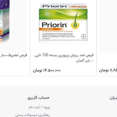
قرص ضد ریزش پریورین بسته 120 تایی
قرص غضروف ساز آلمانی +
– بایر آلمان
۸.۸
تومان
۱۴.۵۰۰.۰۰۰
تومان
یان
حساب کاربری
ورود / ثبت نام
رهگیری مرسولات پستی