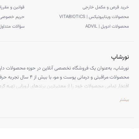
خرید قرص و مکمل خارجی
قوانین و مقررا
محصولات ویتابیوتیکس | VITABIOTICS
حریم خصوصی
محصولات ادویل | ADVIL
سؤالات متداول
نورشاپ
نورشاپ، به‌عنوان یک فروشگاه تخصصی آنلاین در حوزه محصولات دارو
محصولات مراقبتی و درمانی پوست و
افتخار تمامی محصولات خود را از معتبرترین برندهای اروپایی تهیه کرد
تضمین می‌کنیم.
بیشتر
تخصص ما ارائه محصولاتی است که از کیفیت و استانداردهای برتر جهانی 
اطمینان کامل، تجربه‌ای بی‌نظیر از خرید اینترنتی را داشته باشید. تعه
باعث شده تا هزاران نفر از سراسر ایران به جمع مشتریان راضی نورشاپ
©
نورشاپ
— تمامی حقوق محفوظ است.
ویژگی‌هایی که نورشاپ را متمایز می‌کند: