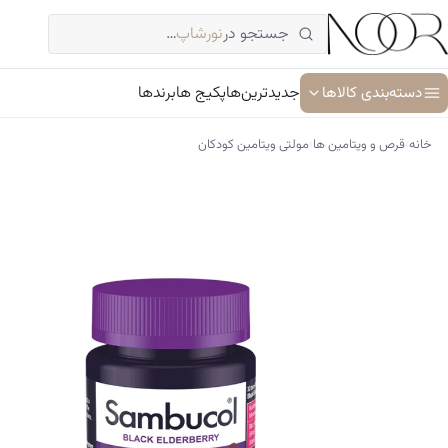
فتن
جستجو در
نورشاپ
…
ه
حتوا
دسته‌بندی کالاها
جدیدترین‌ها
پکیج ها
برندها
›
›
خانه
قرص و ویتامین ها
مولتی ویتامین کودکان
آبرسان و مرطوب کننده
ترمیم کننده پوست
جوان کننده و ضد پیری پوست
سرم پوست و صورت
شوینده پوست و صورت
ضد آفتاب
کرم دور چشم