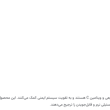
پاستیل‌های خوش‌طعم با طعم بری و بافت نرم
فاقد رنگ مصنوعی
پاستیل های کودکان Sambucol حاوی آقطی سیاه (Black Elderberry) طبیعی و ویتامین C هستند و به تقویت سیستم ایمنی کمک می‌ک
لی نرم و قابل‌جویدن را ترجیح می‌دهند.