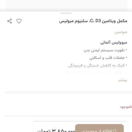
مکمل ویتامین C، D3، سلنیوم میولیس
میولیس
میوولیس آلمانی
• تقویت سیستم ایمنی بدن
• عضلات قلب و اسکلتی
• کمک به کاهش خستگی و فرسودگی
• محافظت از عضلات بدن و توده عضلانی
بیشتر
• حفظ و کمک به سلامت پوست و مو
• فناوری Depot و آزاد سازی ویتامین ها در طول روز
• بدون گلوتن، بدون لاکتوز، گیاهخواری و مواد افزودنی
• کمک به کاهش جوش و آکنه
ناموجود
۳.۸۵۰.۰۰۰
تومان
اطلاع از موجودی