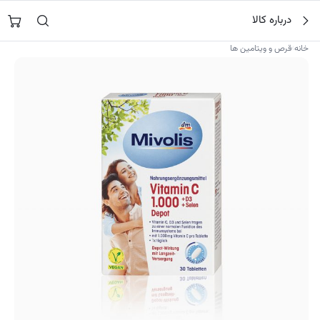
فتن
جستجو در
نورشاپ
…
درباره کالا
ه
حتوا
›
خانه
قرص و ویتامین ها