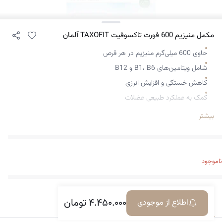
مکمل منیزیم 600 فورت تاکسوفیت TAXOFIT آلمان
حاوی 600 میلی‌گرم منیزیم در هر قرص
شامل ویتامین‌های B1، B6 و B12
کاهش خستگی و افزایش انرژی
کمک به عملکرد طبیعی عضلات
حمایت از سیستم عصبی
بیشتر
تقویت سیستم ایمنی
بدون گلوتن، لاکتوز، ژلاتین و شکر
مناسب برای وگان‌ها
ناموجود
ساخت آلمان با کیفیت بالا
مناسب برای افراد پرتحرک و ورزشکار
۴.۴۵۰.۰۰۰
تومان
اطلاع از موجودی
معرفی کالا
دیدگاه‌ها