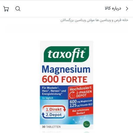
فتن
جستجو در
نورشاپ
…
درباره کالا
ه
حتوا
›
›
خانه
قرص و ویتامین ها
مولتی ویتامین بزرگسالان