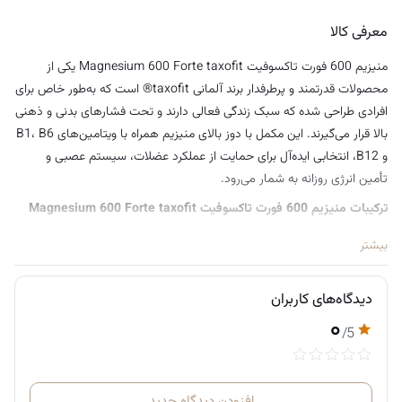
معرفی کالا
منیزیم 600 فورت تاکسوفیت Magnesium 600 Forte taxofit یکی از
محصولات قدرتمند و پرطرفدار برند آلمانی taxofit® است که به‌طور خاص برای
افرادی طراحی شده که سبک زندگی فعالی دارند و تحت فشارهای بدنی و ذهنی
بالا قرار می‌گیرند. این مکمل با دوز بالای منیزیم همراه با ویتامین‌های B1، B6
و B12، انتخابی ایده‌آل برای حمایت از عملکرد عضلات، سیستم عصبی و
تأمین انرژی روزانه به شمار می‌رود.
ترکیبات منیزیم 600 فورت تاکسوفیت Magnesium 600 Forte taxofit
مکمل Magnesium 600 Forte به شکل قرص‌هایی با دوز بالا عرضه می‌شود
بیشتر
که هر عدد آن حاوی 600 میلی‌گرم منیزیم به همراه ویتامین B1، B6 و B12
است. این ترکیب قوی به‌طور خاص برای تأمین نیازهای بدن در مواقع فشار
دیدگاه‌های کاربران
بالا، ورزش‌های سنگین یا فعالیت‌های ذهنی شدید طراحی شده است.
۰
/5
این محصول نه‌تنها به تقویت عملکرد عضلات کمک می‌کند، بلکه نقش مهمی
در متابولیسم انرژی، عملکرد سیستم عصبی، قلب و کاهش خستگی و
فرسودگی دارد. منیزیم یکی از مواد معدنی اساسی برای بدن است که بسیاری از
افزودن دیدگاه جدید