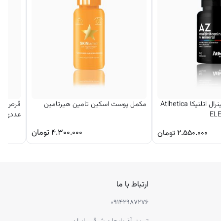
مولتی ویتامین و مینرال اتلتیکا Atlhetica
مکمل پوست اسکین تامین هیرتامین
EL
عددی – ب
۴.۳۰۰.۰۰۰
تومان
۲.۵۵۰.۰۰۰
تومان
ارتباط با ما
۰۹۱۴۲۹۸۷۲۷۶