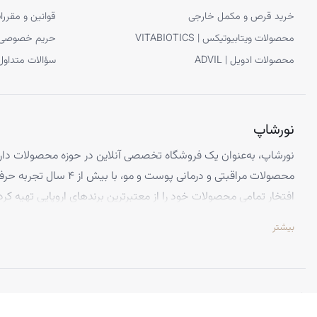
خرید قرص و مکمل خارجی
قوانین و مقررا
محصولات ویتابیوتیکس | VITABIOTICS
حریم خصوصی
محصولات ادویل | ADVIL
سؤالات متداول
نورشاپ
نورشاپ، به‌عنوان یک فروشگاه تخصصی آنلاین در حوزه محصولات دارو
محصولات مراقبتی و درمانی پوست و
افتخار تمامی محصولات خود را از معتبرترین برندهای اروپایی تهیه کرد
تضمین می‌کنیم.
بیشتر
تخصص ما ارائه محصولاتی است که از کیفیت و استانداردهای برتر جهانی 
اطمینان کامل، تجربه‌ای بی‌نظیر از خرید اینترنتی را داشته باشید. تعه
باعث شده تا هزاران نفر از سراسر ایران به جمع مشتریان راضی نورشاپ
©
نورشاپ
— تمامی حقوق محفوظ است.
ویژگی‌هایی که نورشاپ را متمایز می‌کند: