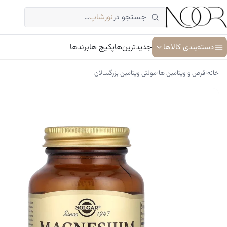
فتن
جستجو در
نورشاپ
…
ه
حتوا
دسته‌بندی کالاها
جدیدترین‌ها
پکیج ها
برندها
›
›
خانه
قرص و ویتامین ها
مولتی ویتامین بزرگسالان
آبرسان و مرطوب کننده
ترمیم کننده پوست
جوان کننده و ضد پیری پوست
سرم پوست و صورت
شوینده پوست و صورت
ضد آفتاب
کرم دور چشم