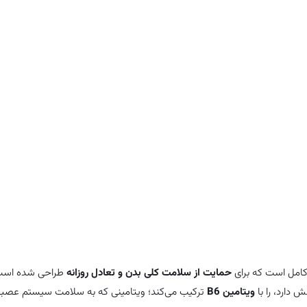
کمک به تولید
انرژی سلولی
از طریق افزایش فعالیت ATP
کمک به
تنظیم جذب و انتقال کلسیم
برای تقویت استخوان‌
حاوی منیزیم برای حمایت از عملکردهای حیاتی بدن
تقویت شده با ویتامین B6 برای
بهبود فعالیت منیزیم و مت
کمک به عملکرد طبیعی
اعصاب و عضلات
حمایت از سلامت استخوان‌ها و
مینرالیزه شدن استخوان
افزایش تولید انرژی سلولی
کمک به کاهش
استرس و اضطراب موقت
ایجاد حالت آرامش و کاهش تنش
کاهش
اسپاسم‌ها و گرفتگی‌های عضلانی گاه‌به‌گاه
مناسب مصرف روزانه بزرگسالان
مناسب
گیاه‌خواران
حمایت از سلامت کلی بدن و تعادل روزانه
طراحی شده است.
دارد، را با
ویتامین B6
ترکیب می‌کند؛ ویتامینی که به سلامت سیستم عصب