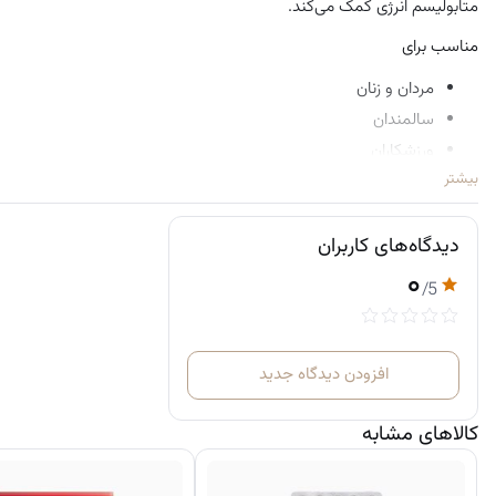
متابولیسم انرژی کمک می‌کند.
مناسب برای
مردان و زنان
سالمندان
ورزشکاران
بیشتر
افرادی که دچار
کشیدگی عضلات یا گرفتگی‌های موقت
هستند
افرادی که استرس یا تنش روانی گاه‌به‌گاه دارند
افرادی که می‌خواهند
سلامت استخوان و عضلات خود را روزانه حمایت
دیدگاه‌های کاربران
۰
نتایج مورد انتظار
/5
کاهش اسپاسم‌های عضلانی و گرفتگی‌ها
با مصرف مداوم
بهبود عملکرد
اعصاب و عضلات
افزودن دیدگاه جدید
کمک به احساس آرامش و کاهش
استرس موقت
افزایش سطح انرژی و کاهش خستگی
کالاهای مشابه
حمایت تدریجی از سلامت استخوان‌ها
نحوه مصرف