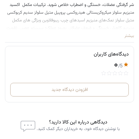
شر گرفتگی عضلات، خستگی و اضطراب خلاص شوید. ترکیبات مکمل اکسید
منیزیم سلولز میکروکریستالی هیدروکسی پروپیل متیل سلولز سدیم کربوکسی
متیل سلولز نمک‌های منیزیم اسیدهای چرب ریبوفلاوین ویژگی های مکمل
منیزیم کاهش خستگی و ضعف عضلانی بهبود عملکرد سیستم عصبی تقویت
بیشتر
سیستم ایمنی کاهش استرس و اضطراب بهبود خلق و خو تقویت استخوان‌ها
نحوه مصرف مکمل روزانه 1/2 تا 1 قرص را همراه با آب قبل از خواب مصرف
کنید. در صورت نیاز، می‌توانید دوز مصرفی را با مشورت پزشک افزایش دهید.
دیدگاه‌های کاربران
۰
/5
افزودن دیدگاه جدید
دیدگاهی درباره این کالا دارید؟
با نوشتن دیدگاه خود، به خریداران دیگر کمک کنید.