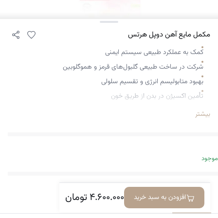
مکمل مایع آهن دوپل هرتس
کمک به عملکرد طبیعی سیستم ایمنی
شرکت در ساخت طبیعی گلبول‌های قرمز و هموگلوبین
بهبود متابولیسم انرژی و تقسیم سلولی
تأمین اکسیژن در بدن از طریق خون
افزایش جذب آهن
بیشتر
محافظت از سلول‌ها در برابر استرس اکسیداتیو
تقویت سیستم ایمنی
حفظ عملکرد طبیعی قلب
موجود
کاهش خستگی و بی‌حالی
حمایت از عملکرد طبیعی اعصاب و تولید انرژی
۴.۶۰۰.۰۰۰
تومان
افزودن به سبد خرید
تقویت سیستم ایمنی
معرفی کالا
دیدگاه‌ها
حفظ سلامت پوست، مو و ناخن‌ها