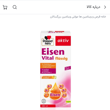
فتن
جستجو در
نورشاپ
…
درباره کالا
ه
حتوا
›
›
خانه
قرص و ویتامین ها
مولتی ویتامین بزرگسالان