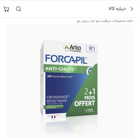
فتن
جستجو در
نورشاپ
…
درباره کالا
ه
حتوا
›
›
خانه
محصولات مراقبت مو
ضد ریزش مو