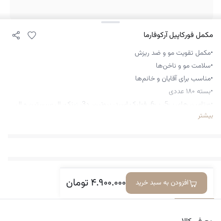
مکمل فورکاپیل آرکوفارما
•مکمل تقویت مو و ضد ریزش
•سلامت مو و ناخن‌ها
•مناسب برای آقایان و خانم‌ها
•بسته ۱۸۰ عددی
•ویتامین های ب5، ب6، فولیک اسید، بیوتین، د3، زینک، ال سیستین و ال
بیشتر
متیونین
۴.۹۰۰.۰۰۰
تومان
افزودن به سبد خرید
معرفی کالا
دیدگاه‌ها