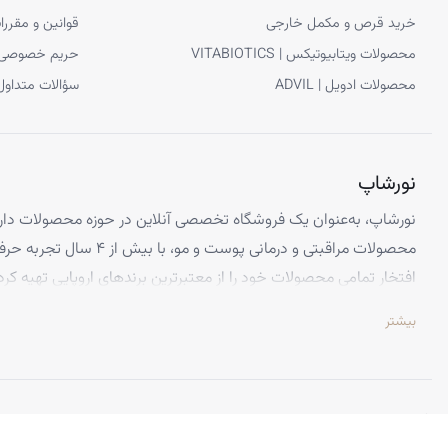
خرید قرص و مکمل خارجی
قوانین و مقررا
محصولات ویتابیوتیکس | VITABIOTICS
حریم خصوصی
محصولات ادویل | ADVIL
سؤالات متداول
نورشاپ
نورشاپ، به‌عنوان یک فروشگاه تخصصی آنلاین در حوزه محصولات دارو
محصولات مراقبتی و درمانی پوست و
افتخار تمامی محصولات خود را از معتبرترین برندهای اروپایی تهیه کرد
تضمین می‌کنیم.
بیشتر
تخصص ما ارائه محصولاتی است که از کیفیت و استانداردهای برتر جهانی 
اطمینان کامل، تجربه‌ای بی‌نظیر از خرید اینترنتی را داشته باشید. تعه
باعث شده تا هزاران نفر از سراسر ایران به جمع مشتریان راضی نورشاپ
©
نورشاپ
— تمامی حقوق محفوظ است.
ویژگی‌هایی که نورشاپ را متمایز می‌کند: