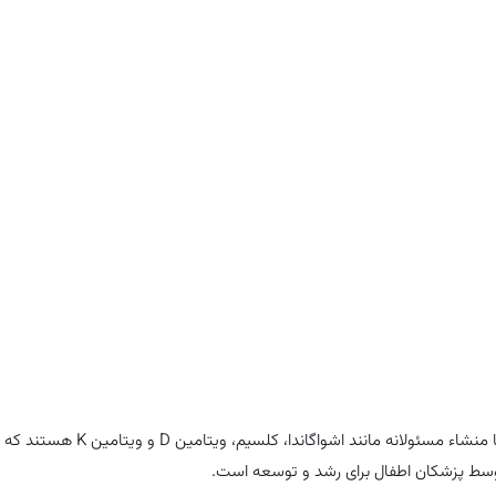
بهبود رشد قدی و کاهش علائم استرس با استفاده منظم
ساخت آمریکا
آدامس‌های رشد TruHeight حاوی مجموعه‌ای از ویتامین‌ها و مواد معدنی با منشاء مسئول