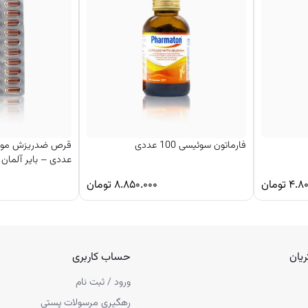
فارماتون سوئیسی 100 عددی
عددی – بایر آلمان
۴.۸۰
تومان
۸.۸۵۰.۰۰۰
تومان
یان
حساب کاربری
ورود / ثبت نام
رهگیری مرسولات پستی