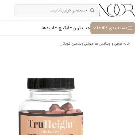
فتن
جستجو در
نورشاپ
…
ه
حتوا
دسته‌بندی کالاها
جدیدترین‌ها
پکیج ها
برندها
›
›
خانه
قرص و ویتامین ها
مولتی ویتامین کودکان
آبرسان و مرطوب کننده
ترمیم کننده پوست
جوان کننده و ضد پیری پوست
سرم پوست و صورت
شوینده پوست و صورت
ضد آفتاب
کرم دور چشم