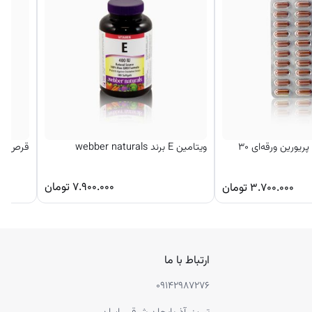
قرص ضدریزش مو پریورین ورقه‌ای ۳۰
ویتامین E برند webber naturals
قرص ضد 
۷.۹۰۰.۰۰۰
تومان
۳.۷۰۰.۰۰۰
تومان
ارتباط با ما
۰۹۱۴۲۹۸۷۲۷۶