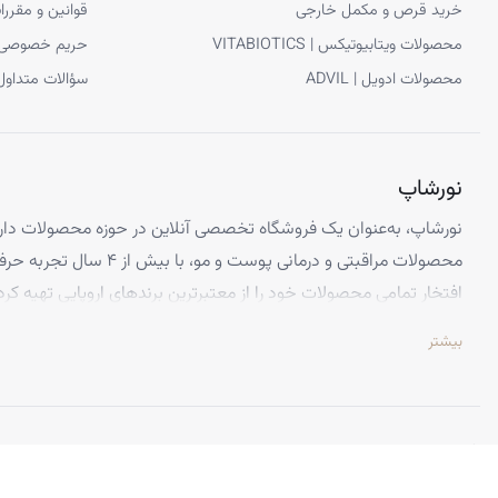
خرید قرص و مکمل خارجی
قوانین و مقررا
محصولات ویتابیوتیکس | VITABIOTICS
حریم خصوصی
محصولات ادویل | ADVIL
سؤالات متداول
نورشاپ
نورشاپ، به‌عنوان یک فروشگاه تخصصی آنلاین در حوزه محصولات دارو
محصولات مراقبتی و درمانی پوست و
افتخار تمامی محصولات خود را از معتبرترین برندهای اروپایی تهیه کرد
تضمین می‌کنیم.
بیشتر
تخصص ما ارائه محصولاتی است که از کیفیت و استانداردهای برتر جهانی 
اطمینان کامل، تجربه‌ای بی‌نظیر از خرید اینترنتی را داشته باشید. تعه
باعث شده تا هزاران نفر از سراسر ایران به جمع مشتریان راضی نورشاپ
©
نورشاپ
— تمامی حقوق محفوظ است.
ویژگی‌هایی که نورشاپ را متمایز می‌کند:
• اصالت ۱۰۰٪ محصولات: تمامی کالاهای ما اورجینال بوده و با نظ