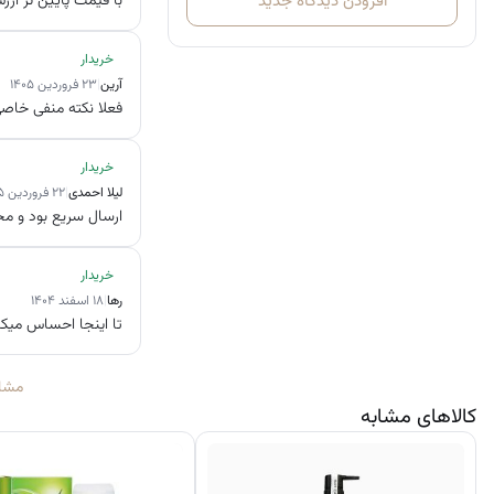
افزودن دیدگاه جدید
با قیمت پایین تر ارز
مکمل موی Viviscal برای زنان – بسته ۱۸۰ عددی (مناسب برای ۳ ماه مصرف)
خریدار
در Viviscal، ما به‌خوبی مو را می‌شناسیم. بسیار مهم است که رژیم غذایی شما حاوی مواد مغذی خاصی باشد تا
آرین
|
۲۳ فروردین ۱۴۰۵
فعلا نکته منفی خاصی
عواملی که می‌توانند بر رشد سالم مو تأثیر بگذارند شامل موارد زیر هستند:
خریدار
استرس
لیلا احمدی
|
۲۲ فروردین ۱۴۰۵
دوران پس از بارداری
ارسال سریع بود و م
یائسگی
تغییرات هورمونی
خریدار
رژیم‌های غذایی محدودکننده
رها
|
۱۸ اسفند ۱۴۰۴
استفاده بیش‌ازحد از وسایل حرارتی و اکستنشن
تا اینجا احساس میکن
افزایش سن
مصرف برخی داروها
مشاهده
کالاهای مشابه
این عوامل می‌توانند باعث
شکنندگی مو و ریزش بیش از حد
شوند. بنابراین 
رشد سالم مو فراهم گردد.