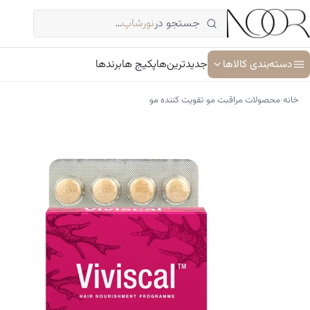
فتن
جستجو در
نورشاپ
…
ه
حتوا
دسته‌بندی کالاها
جدیدترین‌ها
پکیج ها
برندها
›
›
خانه
محصولات مراقبت مو
تقویت کننده مو
آبرسان و مرطوب کننده
ترمیم کننده پوست
جوان کننده و ضد پیری پوست
سرم پوست و صورت
شوینده پوست و صورت
ضد آفتاب
کرم دور چشم