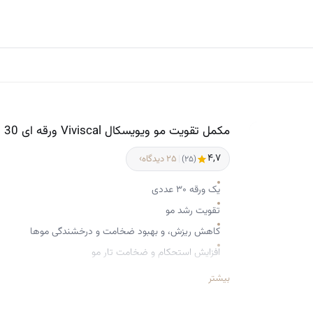
مکمل تقویت مو ویويسکال Viviscal ورقه ای 30 تایی
۴,۷
›
|
۲۵ دیدگاه
(۲۵)
یک ورقه ۳۰ عددی
تقویت رشد مو
کاهش ریزش، و بهبود ضخامت و درخشندگی موها
افزایش استحکام و ضخامت تار مو
حفظ انعطاف‌پذیری مو و جلوگیری از شکستگی
بیشتر
بهبود سلامت عمومی مو