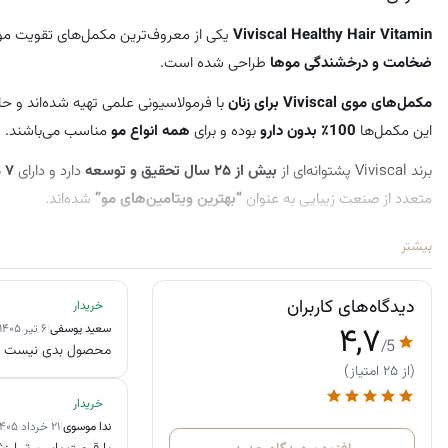
Viviscal Healthy Hair Vitamin
یکی از معروف‌ترین مکمل‌های تقویت م
ضخامت و درخشندگی موها
طراحی شده است.
مکمل‌های موی Viviscal برای زنان
با فرمولاسیونی علمی تهیه شده‌اند و ح
این مکمل‌ها
100٪ بدون دارو
بوده و برای
همه انواع مو
مناسب می‌باشند.
برند Viviscal پشتوانه‌ای از
بیش از ۲۵ سال تحقیق و توسعه
دارد و دارای
۷ مطالعه بالینی منتشرشده
متعدد از صنعت زیبایی به عنوان
“بهترین ویتامین‌های مو”
شده‌اند.
تنها مکمل‌های مخصوص زنان Viviscal حاوی
ترکیب اختصاصی کلاژن AminoMarC
بیشتر
سایر ترکیبات فعال آن شامل
آهن، سیلیکا، ویتامین C
و
عصاره دانه ارزن سر
دیدگاه‌های کاربران
خریدار
با
طعم لیمویی بهبودیافته
برای تجربه مصرف خوش‌مزه‌تر.
۴,۷
سعید یوسفی
|
۶ تیر ۱۴۰۵
/5
محصول بدی نیست فکر
برای رسیدن به بهترین نتیجه، قرص‌ها باید
روزانه دو عدد و به مدت حداقل ۳ تا ۶ ماه
(از ۲۵ امتیاز)
این محصول یک راهکار آسان و بدون نیاز به جراحی برای تقویت رشد مو است
خریدار
ندا موسوی
|
۲۱ خرداد ۱۴۰۵
با استفاده از
مجموعه کامل محصولات Viviscal
شامل مکمل‌ها، شامپو، نرم