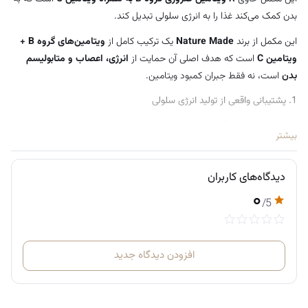
بدن کمک می‌کند غذا را به انرژی سلولی تبدیل کند.
این مکمل از برند
Nature Made
یک ترکیب کامل از
ویتامین‌های گروه B +
ویتامین C
است که هدف اصلی آن حمایت از
انرژی، اعصاب و متابولیسم
بدن
است، نه فقط جبران کمبود ویتامین.
1. پشتیبانی واقعی از تولید انرژی سلولی
ویتامین‌های گروه B در این مکمل به بدن کمک می‌کنند:
بیشتر
کربوهیدرات‌ها، چربی‌ها و پروتئین‌ها را به انرژی تبدیل کند
عملکرد میتوکندری (مرکز تولید انرژی سلول) بهتر شود
دیدگاه‌های کاربران
۰
2. حمایت از سیستم عصبی و تمرکز
/5
این ترکیب به عملکرد مغز کمک می‌کند:
بهبود تمرکز و هوشیاری
افزودن دیدگاه جدید
کمک به کاهش “brain fog” (حالت گیجی ذهنی)
حمایت از عملکرد طبیعی اعصاب
3. کمک غیرمستقیم به کاهش استرس