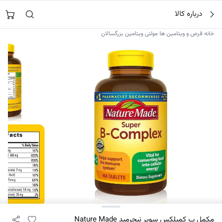
فتن
جستجو در
نورشاپ
…
درباره کالا
ه
حتوا
›
›
خانه
قرص و ویتامین ها
مولتی ویتامین بزرگسالان
۳
مکمل ب کمپلکس سوپر نیچرمید Nature Made