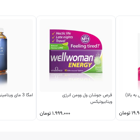
قرص جوشان ول وومن انرژی
امگا 3 مای ویتامینز ۲۵۰ عددی
ویتابیوتیکس
۱۹.۹
تومان
۱.۹۹۹.۰۰۰
تومان
ست که به علت فواید بی‌شمار آن برای سلامت بدن، به‌ویژه سلامت مغز، قلب،
می‌شود. Kirkland Signature Wild Alaskan Fish Oil 1400mg, 230 Count یکی از باکیفیت‌ترین روغن‌های ماهی موجود در بازار که از ماهی‌های و
ی مقادیر بالای اسیدهای چرب امگا3 می باشد. این محصول از ویژگی‌های بی‌نظیری برخوردار است که آن را به یک گزینه‌ای عا