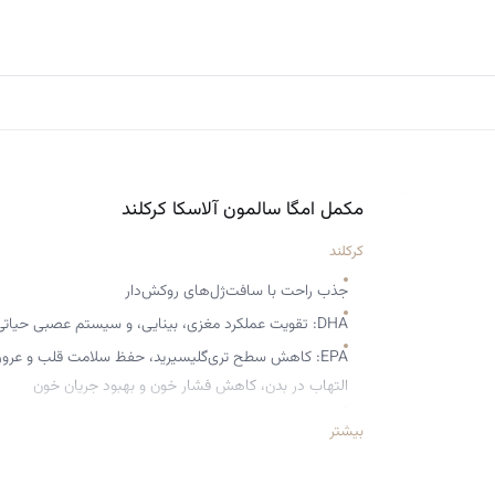
مکمل امگا سالمون آلاسکا کرکلند
کرکلند
جذب راحت با سافت‌ژل‌های روکش‌دار
DHA: تقویت عملکرد مغزی، بینایی، و سیستم عصبی حیاتی
EPA: کاهش سطح تری‌گلیسیرید، حفظ سلامت قلب و عر
التهاب در بدن، کاهش فشار خون و بهبود جریان خون
آستاگزانتین: بهبود سلامت پوست و سیستم ایمنی
بیشتر
ویتامین :Dسلامت استخوان‌ها
امگا ۵، ۶، ۷ و ۹: کاهش التهاب، تنظیم متابولیسم چر