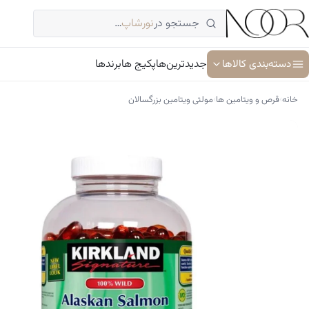
فتن
جستجو در
نورشاپ
…
ه
حتوا
دسته‌بندی کالاها
جدیدترین‌ها
پکیج ها
برندها
›
›
خانه
قرص و ویتامین ها
مولتی ویتامین بزرگسالان
آبرسان و مرطوب کننده
ترمیم کننده پوست
جوان کننده و ضد پیری پوست
سرم پوست و صورت
شوینده پوست و صورت
ضد آفتاب
کرم دور چشم