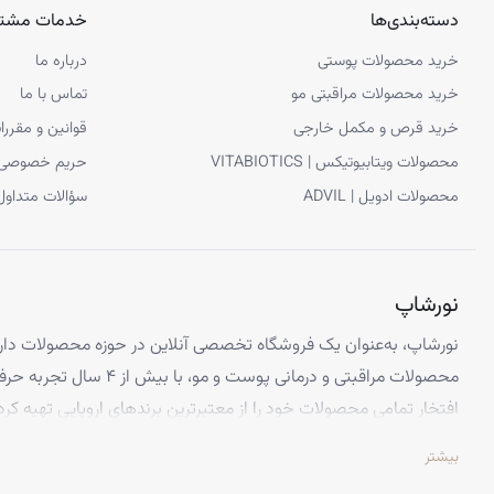
دسته‌بندی‌ها
خدمات مشتر
دنبال بهبود سلامت کلی بدن خود هستند تبدیل می‌کند:
خرید محصولات پوستی
درباره ما
حاوی 1400 میلی گرم روغن ماهی در هر کپسول
خرید محصولات مراقبتی مو
تماس با ما
غنی از اسیدهای چرب امگا 3 که شامل EPA و DHA
خرید قرص و مکمل خارجی
قوانین و مقررا
پشتیبانی از سلامت قلب و عروق
محصولات ویتابیوتیکس | VITABIOTICS
حریم خصوصی
تاثیر مثبت بر سلامت مفاصل و همچنین کاهش التهاب
محصولات ادویل | ADVIL
سؤالات متداول
کمک به بهبود سلامت پوست و مو
بدون جیوه و فلزات سنگین، دارای خلوص بالا
کمک به بهبود عملکرد مغز و حافظه
مناسب برای همه اشخاص از جمله سالمندان و ورزشکاران
نورشاپ
نورشاپ، به‌عنوان یک فروشگاه تخصصی آنلاین در حوزه محصولات دارو
محصولات مراقبتی و درمانی پوست و
افتخار تمامی محصولات خود را از معتبرترین برندهای اروپایی تهیه کرد
تضمین می‌کنیم.
بیشتر
تخصص ما ارائه محصولاتی است که از کیفیت و استانداردهای برتر جهانی 