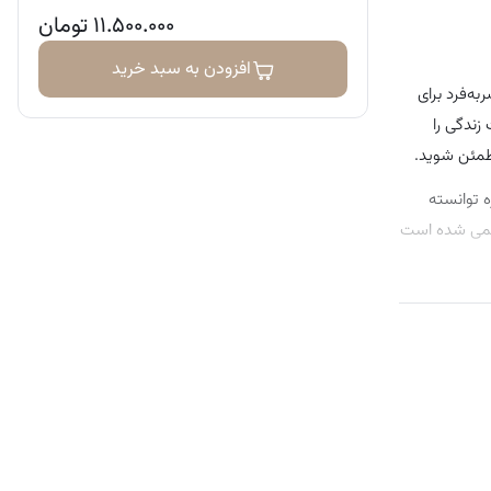
۱۱.۵۰۰.۰۰۰
تومان
افزودن به سبد خرید
Kirkland Wild Al یک مکمل غذایی منحصربه‌فرد برای
ید بی‌نظیر امگا3 بهره‌مند شد و کیفیت زندگی را
طمئن شوید.
 توانسته
ائمی شده است
شگاه از
بار به این