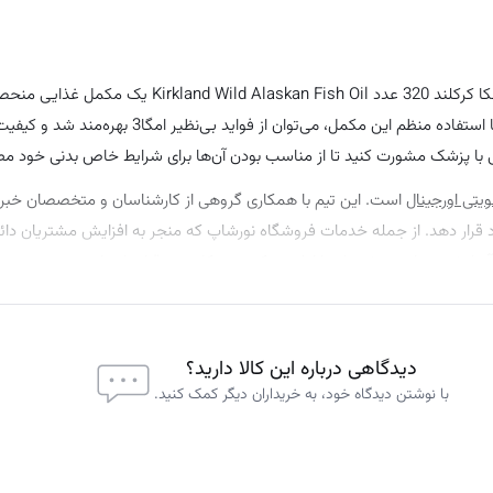
آیا به دنبال بهبود سلامت مغز و قلب خود هستید؟ مکمل امگا سالمون آلاسکا کرکلند 320 عدد askan Fish Oil
کسانی است که به دنبال تقویت سلامت قلب، مفاصل و مغز خود هستند. با استفاده منظم این مکمل، می‌توان از فوا
ی با پزشک مشورت کنید تا از مناسب بودن آن‌ها برای شرایط خاص بدنی خود م
یتی اورجینال
است. این تیم با همکاری گروهی از کارشناسان و متخصصان خبره
 قرار دهد. از جمله خدمات فروشگاه نورشاپ که منجر به افزایش مشتریان د
 آسایش، رضایت مشتریان را اولویت کسب و کار خود قرار داده است.
 رو شما عزیزان می توانید با خرید محصولات اصل برندهای خارجی از این فرو
 خارجی اصل را با نهایت کیفیت و تنوع بالا ارائه می کند. تنها کافی است یک 
دیدگاهی درباره این کالا دارید؟
د.
با نوشتن دیدگاه خود، به خریداران دیگر کمک کنید.