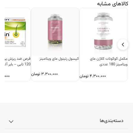
کالاهای مشابه
مکمل کوکونات کلاژن مای
کپسول رتینول مای ویتامینز
قرص ضد ریزش پریور
ویتامینز 180 عددی
120 تایی – بایر آلمان
۳.۳۰۰.۰۰۰
تومان
۴.۳۰۰.۰۰۰
تومان
۰۰.۰۰۰
دسته‌بندی‌ها