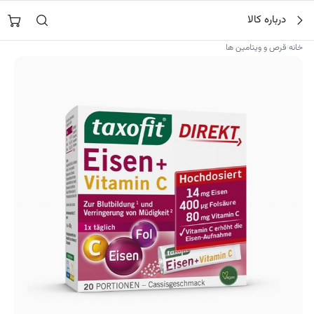
فتن
جستجو در
نورشاپ
…
درباره کالا
ه
حتوا
›
خانه
قرص و ویتامین ها