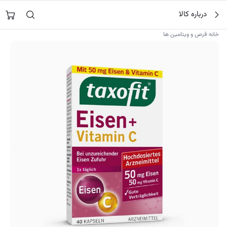
فتن
جستجو در
نورشاپ
…
درباره کالا
ه
حتوا
›
خانه
قرص و ویتامین ها