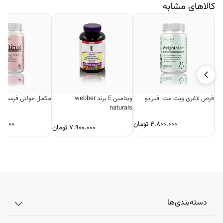
کالاهای مشابه
قرص لاغری ویت مث افترایو
ویتامین E برند webber
مکمل مولتی فرست اف
naturals
۴.۸۰۰.۰۰۰
تومان
۰.۰۰۰
۷.۹۰۰.۰۰۰
تومان
دسته‌بندی‌ها