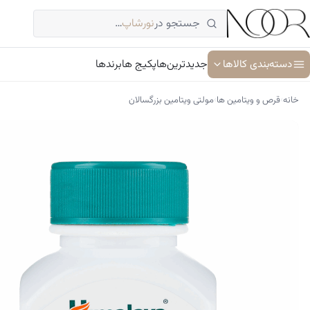
فتن
جستجو در
نورشاپ
…
ه
حتوا
دسته‌بندی کالاها
جدیدترین‌ها
پکیج ها
برندها
›
›
خانه
قرص و ویتامین ها
مولتی ویتامین بزرگسالان
آبرسان و مرطوب کننده
ترمیم کننده پوست
جوان کننده و ضد پیری پوست
سرم پوست و صورت
شوینده پوست و صورت
ضد آفتاب
کرم دور چشم