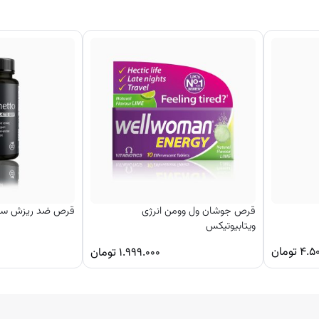
قرص جوشان ول وومن انرژی
قرص ضد ریزش ساوپا
ویتابیوتیکس
۴.۵
تومان
۱.۹۹۹.۰۰۰
تومان