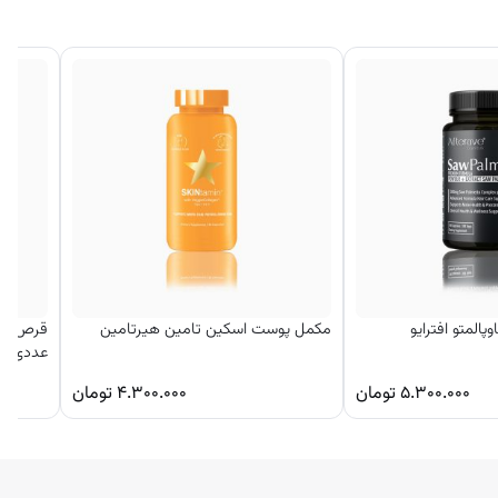
لمتو افترایو
مکمل پوست اسکین تامین هیرتامین
عددی – ب
۵.۳۰۰.۰۰۰
تومان
۴.۳۰۰.۰۰۰
تومان