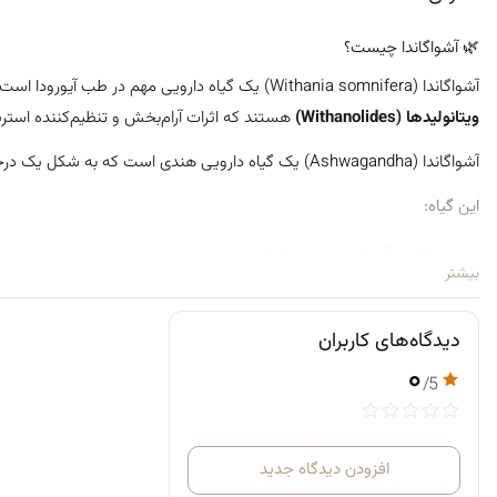
🌿 آشواگاندا چیست؟
آشواگاندا (Withania somnifera) یک گیاه دارویی مهم در طب آیورودا است که به آن «جینسینگ هندی» هم گفته می‌شود. بخش اصلی فعال آن ترکیباتی به نام
ویتانولیدها (Withanolides)
هستند که اثرات آرام‌بخش و تنظیم‌کننده استرس
آشواگاندا (Ashwagandha) یک گیاه دارویی هندی است که به شکل یک درختچه کوچک با ارتفاع حدود
این گیاه:
دارای برگ‌های بیضی شکل است
بیشتر
گل‌هایی به رنگ سبز یا زرد دارد
میوه‌های کوچک قرمز-نارنجی تولید می‌کند
دیدگاه‌های کاربران
ریشه‌های غده‌ای و ضخیم دارد
۰
/5
آشواگاندا یک گیاه دارویی و درمان سنتی است که در
هند و آفریقا
یافت می‌ش
این گیاه متعلق به خانواده «جینسینگ‌ها» است و بیش از
۲۰۰۰ سال
در طب آ
افزودن دیدگاه جدید
💪 مزایا