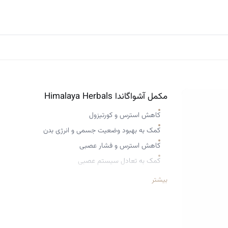
مکمل آشواگاندا Himalaya Herbals
کاهش استرس و کورتیزول
کمک به بهبود وضعیت جسمی و انرژی بدن
کاهش استرس و فشار عصبی
کمک به تعادل سیستم عصبی
بهبود کیفیت خواب
بیشتر
کمک به خواب عمیق‌تر
خواص ضدالتهابی
کمک به کاهش درد آرتریت (التهاب مفاصل)