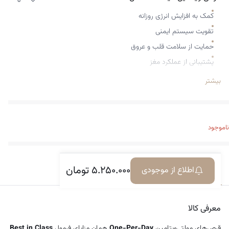
کمک به افزایش انرژی روزانه
تقویت سیستم ایمنی
حمایت از سلامت قلب و عروق
پشتیبانی از عملکرد مغز
سلامت چشم
بیشتر
سلامت پوست، مو و ناخن
خاصیت آنتی‌اکسیدانی قوی
کمک به سلامت سلول‌ها، رگ‌های خونی
ناموجود
کمک به خنثی‌سازی فعالیت رادیکال‌های آزاد
رتبه شماره ۱ مولتی‌ویتامین از سوی ConsumerLab.com
۵.۲۵۰.۰۰۰
تومان
اطلاع از موجودی
معرفی کالا
دیدگاه‌ها
معرفی کالا
قرص‌های مولتی‌ویتامین
One-Per-Day
همان مزایای فرمول
Best in Class