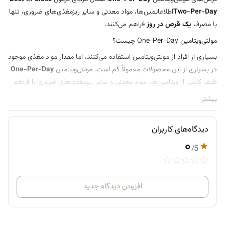
Two-Per-Day
اطلاعاتمین‌ها، مواد معدنی و سایر ریزمغذی‌های ضروری، تنها
با مصرف
یک قرص در روز
فراهم می‌کنند.
مولتی‌ویتامین One-Per-Day چیست؟
بسیاری از افراد از مولتی‌ویتامین استفاده می‌کنند، اما مقدار مواد مغذی موجود
در بسیاری از این محصولات معمولاً کم است. مولتی‌ویتامین
One-Per-Day
طیف کاملی از ویتامین‌ها، مواد معدنی و سایر ریزمغذی‌های ضروری را فراهم
می‌کند که برای تقریباً تمام ترکیباتی که دارای مقدار توصیه‌شده روزانه (RDA)
بیشتر
هستند، این مقدار را تأمین یا حتی از آن فراتر می‌رود؛ و همه این‌ها در قالب
تنها یک قرص در روز
.
دیدگاه‌های کاربران
این فرمول با قدرت بالا، مقادیر بیشتری از ویتامین‌ها، مواد معدنی و سایر مواد
۰
/5
مغذی ضروری مورد نیاز بدن را در اختیار شما قرار می‌دهد.
مزایای مولتی‌ویتامین One-Per-Day
رتبه شماره ۱ مولتی‌ویتامین از سوی ConsumerLab.com
افزودن دیدگاه جدید
کمک به سلامت سلول‌ها، رگ‌های خونی، عملکرد طبیعی سیستم
ایمنی و موارد دیگر
حمایت از سلامت قلب و مغز