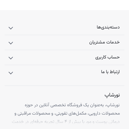
منگنز
مس
لیکوپن
لوتئین
دسته‌بندی‌ها
✅ بهترین زمان:
خدمات مشتریان
همراه صبحانه یا ناهار (برای جذب بهتر)
❗ فاصله با مکمل‌ها:
حساب کاربری
با کلسیم یا آهن اضافی: ۲–۳ ساعت فاصله
ارتباط با ما
با قهوه یا چای: حداقل ۱ ساعت فاصله (برای جذب آهن بهتر)
نورشاپ
نورشاپ، به‌عنوان یک فروشگاه تخصصی آنلاین در حوزه
محصولات دارویی، مکمل‌های تقویتی، و محصولات مراقبتی و
درمانی پوست و مو، با بیش از ۴ سال تجربه حرفه‌ای در خدمت