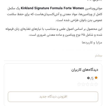
مولتی‌ویتامین
Kirkland Signature Formula Forte Women
یک مکمل
کامل از ویتامین‌ها، مواد معدنی و آنتی‌اکسیدان‌هاست که برای حفظ سلامت
عمومی بدن بانوان طراحی شده است.
این محصول بر اساس اصول علمی و متناسب با نیازهای تغذیه‌ای زنان فرموله
شده و شامل ۲۵ نوع ویتامین و ماده معدنی ضروری است.
مزایا و کاربردها
کمک به رشد و تکامل طبیعی بدن
بیشتر
تقویت متابولیسم و تولید انرژی
حمایت از سیستم ایمنی
کمک به حفظ سلامت پوست
دیدگاه‌های کاربران
۰
کمک به جذب کلسیم و فسفر
/5
کمک به حفظ سلامت استخوان‌ها و کاهش خطر پوکی استخوان
وجود
کلسیم و ویتامین D
در کنار رژیم غذایی مناسب و ورزش، می‌تواند به
کاهش خطر ابتلا به پوکی استخوان کمک کند.
افزودن دیدگاه جدید
ترکیبات اصلی