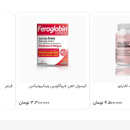
فترایو
کپسول اهن فروگلوبین ویتابیوتیکس
قرص جوانس
۴.۵۰۰.۰۰۰
تومان
۳.۳۰۰.۰۰۰
تومان