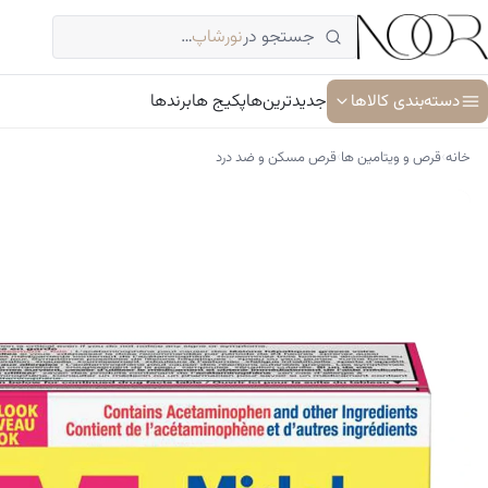
فتن
جستجو در
نورشاپ
…
ه
حتوا
دسته‌بندی کالاها
جدیدترین‌ها
پکیج ها
برندها
›
›
خانه
قرص و ویتامین ها
قرص مسکن و ضد درد
آبرسان و مرطوب کننده
ترمیم کننده پوست
جوان کننده و ضد پیری پوست
سرم پوست و صورت
شوینده پوست و صورت
ضد آفتاب
کرم دور چشم