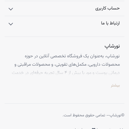
حساب کاربری
ارتباط با ما
نورشاپ
نورشاپ، به‌عنوان یک فروشگاه تخصصی آنلاین در حوزه
محصولات دارویی، مکمل‌های تقویتی، و محصولات مراقبتی و
درمانی پوست و مو، با بیش از ۴ سال تجربه حرفه‌ای در خدمت
شماست. ما با افتخار تمامی محصولات خود را از معتبرترین
بیشتر
برندهای اروپایی تهیه کرده و اصالت کالاها را با ضمانت کامل
تضمین می‌کنیم.
تخصص ما ارائه محصولاتی است که از کیفیت و استانداردهای
برتر جهانی برخوردارند، تا بتوانید با اطمینان کامل، تجربه‌ای
©
نورشاپ
— تمامی حقوق محفوظ است.
بی‌نظیر از خرید اینترنتی را داشته باشید. تعهد ما به رضایت