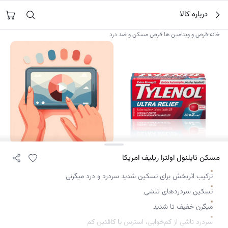
فتن
جستجو در
نورشاپ
…
درباره کالا
ه
حتوا
›
›
خانه
قرص و ویتامین ها
قرص مسکن و ضد درد
۲
مسکن تایلنول اولترا ریلیف امریکا
ترکیب اثربخش برای تسکین شدید سردرد و درد میگرنی
تسکین سردردهای تنشی
میگرن خفیف تا شدید
سردرد ناشی از کم‌خوابی، استرس یا کافئین کم