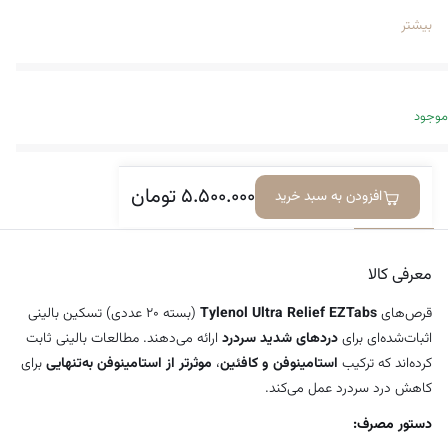
درد عضلانی یا خفیف در ناحیه گردن و شانه در نتیجه سردرد
بیشتر
هر قرص حاوی ۵۰۰ میلی‌گرم استامینوفن (مسکن درد و تب‌بر) و ۶۵
میلی‌گرم کافئین (تقویت‌کننده اثر تسکینی) است.
قرص‌های شیرین‌پوش و آسان برای بلع.
موجود
مناسب برای بزرگسالان و کودکان ۱۲ سال به بالا
۵.۵۰۰.۰۰۰
تومان
افزودن به سبد خرید
معرفی کالا
دیدگاه‌ها
معرفی کالا
قرص‌های
Tylenol Ultra Relief EZTabs
(بسته ۲۰ عددی) تسکین بالینی
اثبات‌شده‌ای برای
دردهای شدید سردرد
ارائه می‌دهند. مطالعات بالینی ثابت
کرده‌اند که ترکیب
استامینوفن و کافئین
،
موثرتر از استامینوفن به‌تنهایی
برای
کاهش درد سردرد عمل می‌کند.
دستور مصرف: