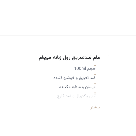
مام ضدتعریق رول زنانه میچام
حجم 100ml
ضد تعریق و خوشبو کننده
آبرسان و مرطوب کننده
آنتی باکتریال و ضد قارچ
طراحی شده برای بانوان
بیشتر
بدون ایجاد حساسیت
ماندگاری 48 ساعته
مهار کننده باکتری های مولد بوی نامطبوع عرق