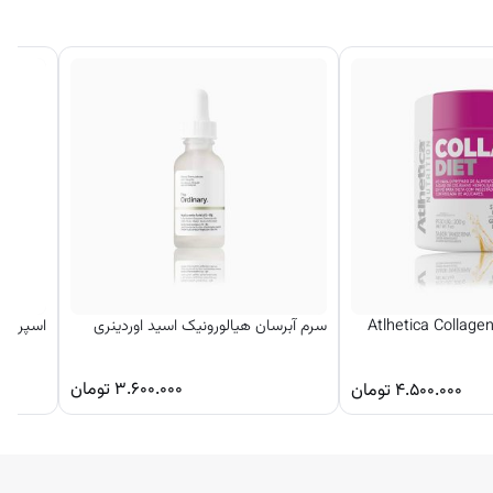
لاژن دایت اتلتیکا Atlhetica Collagen
سرم آبرسان هیالورونیک اسید اوردینری
اسپری آ
۳.۶۰۰.۰۰۰
تومان
۴.۵۰۰.۰۰۰
تومان