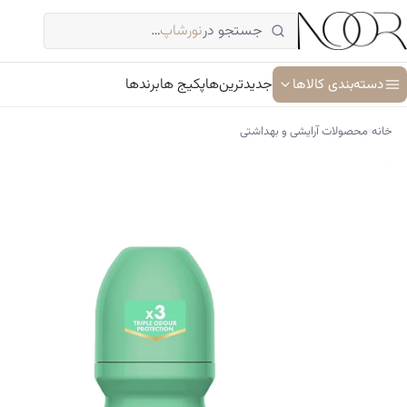
فتن
جستجو در
نورشاپ
…
ه
حتوا
دسته‌بندی کالاها
جدیدترین‌ها
پکیج ها
برندها
›
خانه
محصولات آرایشی و بهداشتی
آبرسان و مرطوب کننده
ترمیم کننده پوست
جوان کننده و ضد پیری پوست
سرم پوست و صورت
شوینده پوست و صورت
ضد آفتاب
کرم دور چشم