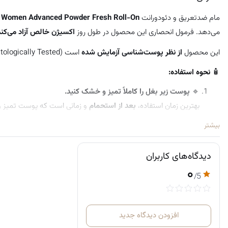
مام ضدتعریق و دئودورانت
 Women Advanced Powder Fresh Roll-On
می‌دهد. فرمول انحصاری این محصول در طول روز
اکسیژن خالص آزاد می‌کند
این محصول
از نظر پوست‌شناسی آزمایش شده
است (Dermatologically Tested) و برای استفاده روزانه مناسب می‌باشد.
🧴
نحوه استفاده:
🔹
پوست زیر بغل را کاملاً تمیز و خشک کنید.
بهترین زمان استفاده،
بعد از استحمام
و زمانی است که پوست تمیز و
🔹 رول را به‌آرامی روی پوست زیر بغل بمالید تا لایه‌ای نازک از محصول
بیشتر
🔹
چند لحظه صبر کنید تا خشک شود
، سپس لباس بپوشید تا از ایج
🔹 می‌توانید آن را
روزانه یا در صورت نیاز
(مثلاً قبل از ورزش یا هوای گر
دیدگاه‌های کاربران
⚠️
توجه:
روی پوست تحریک‌شده، زخم یا تازه اصلاح‌شده استفاده نک
۰
/5
افزودن دیدگاه جدید