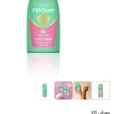
کرم ضد لک
معرفی کالا