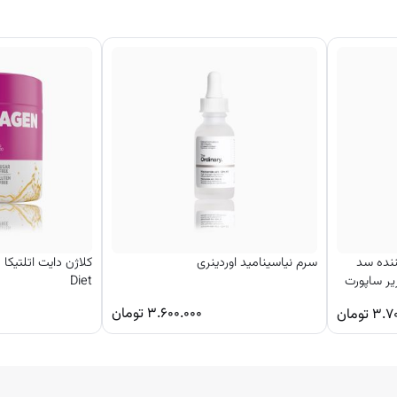
نده سد
سرم نیاسینامید اوردینری
ک
یر ساپورت
Diet
۳.۶۰۰.۰۰۰
تومان
۳.۷
تومان