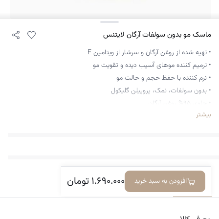
ماسک مو بدون سولفات آرگان لایتنس
• تهیه شده از روغن آرگان و سرشار از ویتامین E
• ترمیم کننده موهای آسیب دیده و تقویت مو
• نرم کننده با حفظ حجم و حالت مو
• بدون سولفات، نمک، پروپیلن گلیکول
• حاوی ۹۵% روغن آرگان
بیشتر
• قابل استفاده برای بانوان و آقایان
• مناسب برای استفاده روزانه و موهای کراتین شده ، تثبیت کننده رنگ مو
• از خشکی و وزی مو جلوگیری می کند، کمک به رفع مو خوره و گره های مو
• محافظت از مو در مقابل آسیب های محیطی، برطرف کننده شوره و خارش
پوست سر
۱.۶۹۰.۰۰۰
تومان
افزودن به سبد خرید
معرفی کالا
دیدگاه‌ها