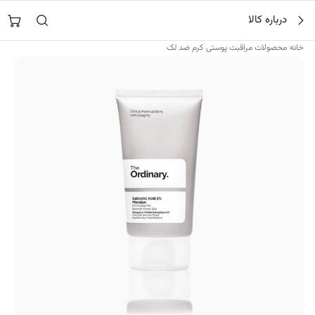
فتن
جستجو در
نورشاپ
…
درباره کالا
ه
حتوا
›
›
خانه
محصولات مراقبت پوستی
کرم ضد لک