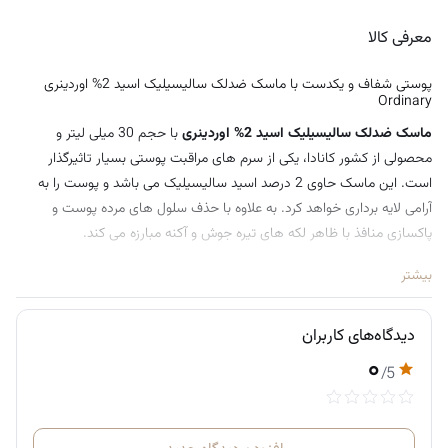
حجم : 50 میلی لیتر
معرفی کالا
پوستی شفاف و یکدست با ماسک ضدلک سالیسیلیک اسید 2% اوردینری
Ordinary
ماسک ضدلک سالیسیلیک اسید 2% اوردینری
با حجم 30 میلی لیتر و
محصولی از کشور کانادا، یکی از سرم های مراقبت پوستی بسیار تاثیرگذار
است. این ماسک حاوی 2 درصد اسید سالیسیلیک می باشد و پوست را به
آرامی لایه برداری خواهد کرد. به علاوه با حذف سلول های مرده پوست و
پاکسازی منافذ با ظاهر لکه های تیره جوش و آکنه مبارزه می کند.
ماسک ضدلک سالیسیلیک اسید 2% اوردینری با استفاده مداوم و مرتب به
بیشتر
وضوح باعث بهبود شفافیت و یکدست شدن پوست می شود. شما برای خرید
و همچنین
خرید آنلاین محصولات آرایشی اورجینال
در هر نقطه ای از کشور که
دیدگاه‌های کاربران
قرار دارید به راحتی می توانید از دسته بندی موجود در فروشگاه نورشاپ
۰
استفاده کنید و همه محصولات مراقبتی و درمانی پوست، محصولات مراقبتی و
/5
درمانی مو و انواع محصولات دارویی و تقویتی نورشاپ را مشاهده و خریداری
کنید. ما در سریع ترین زمان ممکن بعد از خرید آنلاین محصول خریداری شده را
به دست شما عزیزان می رسانیم.