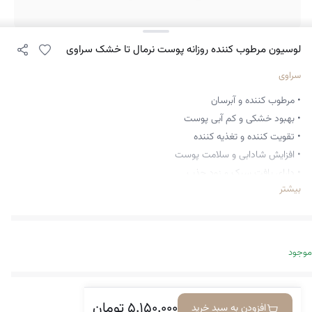
لوسیون مرطوب کننده روزانه پوست نرمال تا خشک سراوی
سراوی
• مرطوب کننده و آبرسان
• بهبود خشکی و کم آبی پوست
• تقویت کننده و تغذیه کننده
• افزایش شادابی و سلامت پوست
• دارای بافت سبک و زود جذب
بیشتر
• حاوی هیالورنیک اسید و سرامیدهای ضروری
• بهبود سد دفاعی پوست
• دارای فناوری MVE
• حفظ رطوبت تا طولانی مدت
موجود
• افزایش خاصیت انعطاف پذیری پوست
• مناسب پوست نرمال تا خشک
• فاقد چربی و عطر
۵.۱۵۰.۰۰۰
تومان
افزودن به سبد خرید