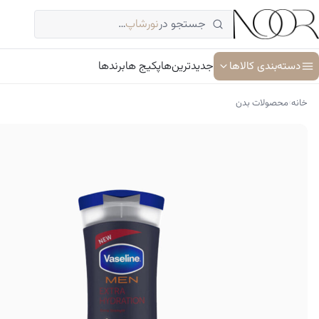
فتن
جستجو در
نورشاپ
…
ه
حتوا
دسته‌بندی کالاها
جدیدترین‌ها
پکیج ها
برندها
›
خانه
محصولات بدن
آبرسان و مرطوب کننده
ترمیم کننده پوست
جوان کننده و ضد پیری پوست
سرم پوست و صورت
شوینده پوست و صورت
ضد آفتاب
کرم دور چشم