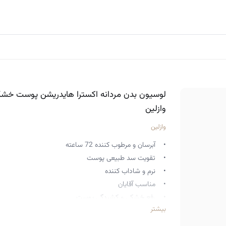
لوسیون بدن مردانه اکسترا هایدریشن پوست خش
وازلین
وازلین
• آبرسان و مرطوب کننده 72 ساعته
• تقویت سد طبیعی پوست
• نرم و شاداب کننده
• مناسب آقایان
• رفع خشکی و کشیدگی پوست
بیشتر
• بازیابی خاصیت الاستیسیته
• وجود ژل وازلین