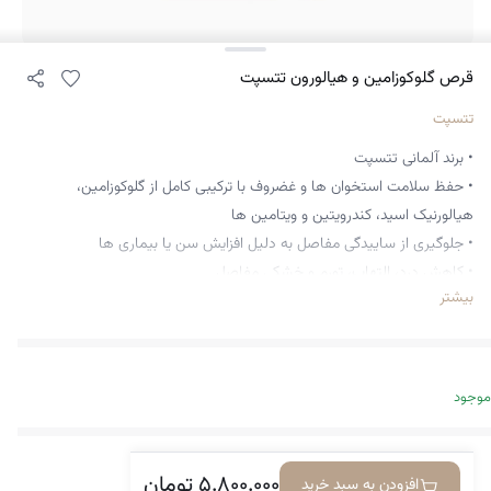
قرص گلوکوزامین و هیالورون تتسپت
تتسپت
• برند آلمانی تتسپت
• حفظ سلامت استخوان ها و غضروف با ترکیبی کامل از گلوکوزامین،
هیالورنیک اسید، کندرویتین و ویتامین ها
• جلوگیری از ساییدگی مفاصل به دلیل افزایش سن یا بیماری ها
• کاهش درد، التهاب، تورم و خشکی مفاصل
بیشتر
• افزایش مایع میان مفصلی
• پپیشگیری و درمان بیماری آرتروز و استئوآرتریت
• بهبود عملکرد مفاصل و انعطاف پذیری
• به همراه ویتامین های D، K، C، زینک و مس
موجود
• کمک به کاهش درد زانو، کمر، ستون فقرات و ران
• ساخت کشور آلمان
• تعداد 40 تایی
۵.۸۰۰.۰۰۰
تومان
افزودن به سبد خرید