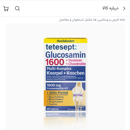
فتن
جستجو در
نورشاپ
…
درباره کالا
ه
حتوا
›
›
خانه
قرص و ویتامین ها
مکمل استخوان و مفاصل