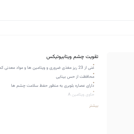
تقویت چشم ویتابیوتیکس
غنی از 23 ریز مغذی ضروری و ویتامین ها و مواد معدنی کمیاب
محافظت از حس بینایی
دارای عصاره بلوبری به منظور حفظ سلامت چشم ها
حاوی ویتامین A
کمک به حفظ غشا های مخاطی با کمک ویتامین های A، B2 و B3
بیشتر
محافظت از چشم ها در برابر آسیب های روزانه
حفظ سلول ها در برابر آسیب های ناشی از استرس اکسیداتی
دارای مواد معدنی مانند مس و سلنیوم