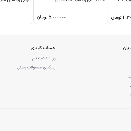
مکمل کوکونات کلاژن مای ویتامینز 180
امگا 3 مای ویتامینز ۲۵۰ عددی
مولتی ویتامین اقای
۵.۰۰۰.۰۰۰
تومان
۴.۳
تومان
یان
حساب کاربری
ورود / ثبت نام
رهگیری مرسولات پستی
ت