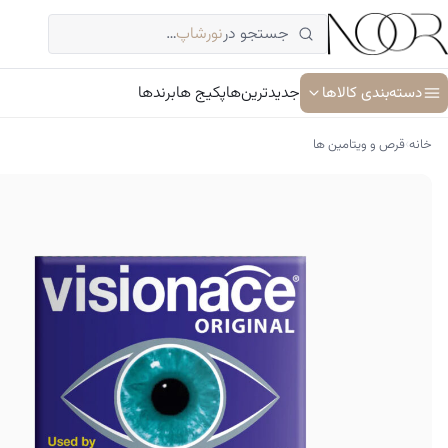
فتن
جستجو در
نورشاپ
…
ه
حتوا
دسته‌بندی کالاها
جدیدترین‌ها
پکیج ها
برندها
›
خانه
قرص و ویتامین ها
آبرسان و مرطوب کننده
ترمیم کننده پوست
جوان کننده و ضد پیری پوست
سرم پوست و صورت
شوینده پوست و صورت
ضد آفتاب
کرم دور چشم