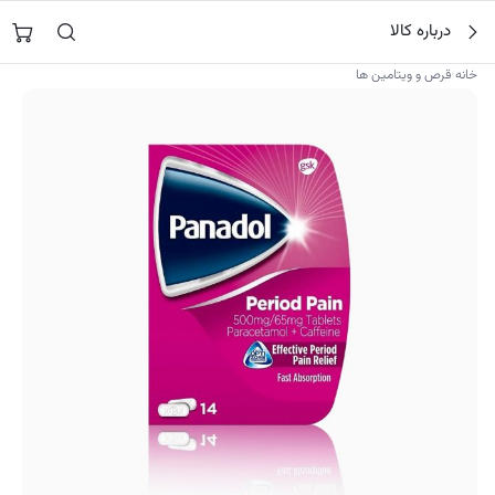
فتن
جستجو در
نورشاپ
…
درباره کالا
ه
حتوا
›
خانه
قرص و ویتامین ها