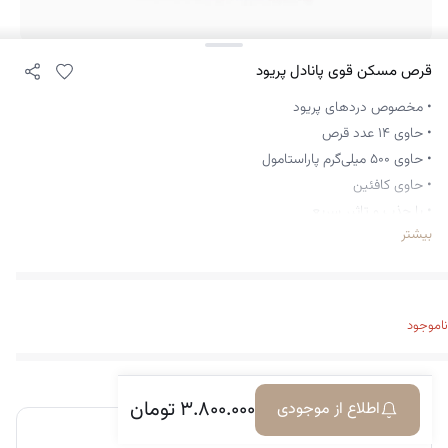
قرص مسکن قوی پانادل پریود
• مخصوص دردهای پریود
• حاوی ۱۴ عدد قرص
• حاوی ۵۰۰ میلی‌گرم پاراستامول
• حاوی کافئین
• با جذب و تاثیر سریع
بیشتر
• مسکن قوی و ضد تب و التهاب
• درد و التهاب روماتيسمي
• دندان درد
• سردرد
ناموجود
• کمردرد
• میگرن
• دردهای ناشی از سرماخوردگی و آنفلوآنزا
۳.۸۰۰.۰۰۰
تومان
اطلاع از موجودی
• گلو درد
دیدگاه‌های کاربران