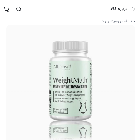
فتن
جستجو در
نورشاپ
…
درباره کالا
ه
حتوا
›
خانه
قرص و ویتامین ها