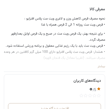
• ساخت و تولید کشور آمریکا
معرفی کالا
نحوه مصرف قرص کاهش وزن و لاغری ویت مت پلاس افترایو :
• قرص ویت مث روزانه 1 الی 2 قرص همراه با غذا
• برای نتیجه بهتر، یک قرص ویت مث در صبح و یک قرص اوایل بعدازظهر
مصرف گردد.
• قرص ویت مث باید با یک رژیم غذایی معقول و برنامه ورزشی استفاده شود.
• هشدار: قرص ویت مث پلاس افترایو دارای 100 میلی گرم کافئین در هر وعده
مصرف میباشد. (تقریبا معادل یک فنجان قهوه)
بیشتر
دیدگاه‌های کاربران
۰
/5
افزودن دیدگاه جدید