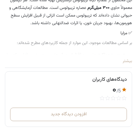
این محصول از عصاره گیاه تریبولوس ترستریس تهیه شده است. هر کپسول
معمولاً حاوی
۳۰۰ میلی‌گرم
عصاره تریبولوس است. مطالعات آزمایشگاهی و
حیوانی نشان داده‌اند که تریبولوس ممکن است اثراتی از قبیل افزایش سطح
هورمون‌ها، بهبود جریان خون، یا اثرات ضدالتهابی داشته باشد.
✅ مزایا
بر اساس مطالعات موجود، این موارد از جمله کاربردهای مطرح شده‌اند:
بهبود عملکرد جنسی و افزایش میل جنسی
: به ویژه در افرادی که میل
بیشتر
جنسی پایین دارند، برخی مطالعات نشان داده‌اند که مصرف تریبولوس
می‌تواند بهبود‌هایی در این زمینه داشته باشد.
کاهش سطح قند خون و کلسترول
: شواهد اولیه نشان می‌دهند که
دیدگاه‌های کاربران
۰
در افراد مبتلابه دیابت نوع ۲ ممکن است تریبولوس به کاهش قند خون
/5
و کلسترول کمک کند.
پتانسیل کاهش پروفایل چربی خون
: یک مرور سیستماتیک نشان
داده است که ممکن است پروفایل لیپید (از جمله کلسترول) را بهبود
افزودن دیدگاه جدید
دهد.
نحوه مصرف: