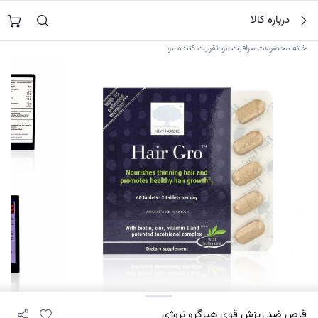
فتن
جستجو در
نورشاپ
…
درباره کالا
ه
حتوا
›
›
خانه
محصولات مراقبت مو
تقویت کننده مو
۴
قرص ضد ریزش قوی هیرگرو نروژی