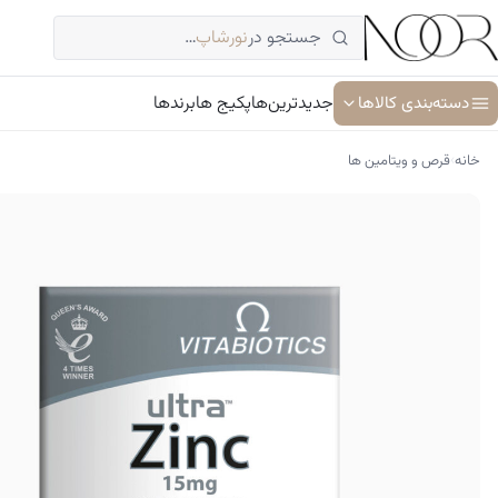
فتن
جستجو در
نورشاپ
…
ه
حتوا
دسته‌بندی کالاها
جدیدترین‌ها
پکیج ها
برندها
›
خانه
قرص و ویتامین ها
آبرسان و مرطوب کننده
ترمیم کننده پوست
جوان کننده و ضد پیری پوست
سرم پوست و صورت
شوینده پوست و صورت
ضد آفتاب
کرم دور چشم