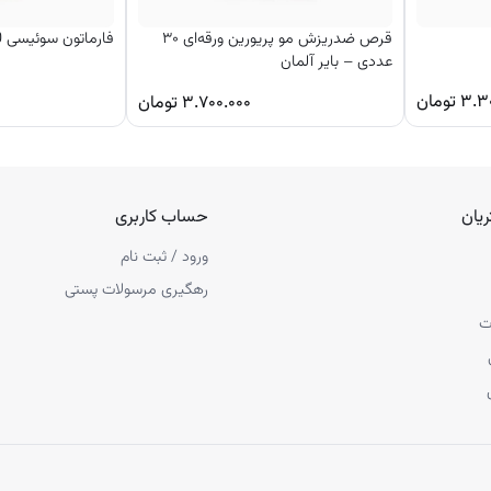
قرص ضدریزش مو پریورین ورقه‌ای ۳۰
فارماتون سوئیسی 100 عددی
عددی – بایر آلمان
۳.۳
تومان
۳.۷۰۰.۰۰۰
تومان
یان
حساب کاربری
ورود / ثبت نام
رهگیری مرسولات پستی
ت