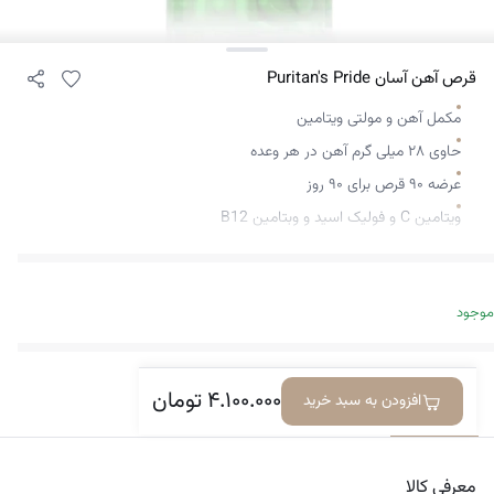
قرص آهن آسان Puritan's Pride
مکمل آهن و مولتی ویتامین
حاوی ۲۸ میلی گرم آهن در هر وعده
عرضه ۹۰ قرص برای ۹۰ روز
ویتامین C و فولیک اسید و وبتامین B12
موجود
۴.۱۰۰.۰۰۰
تومان
افزودن به سبد خرید
معرفی کالا
دیدگاه‌ها
معرفی کالا