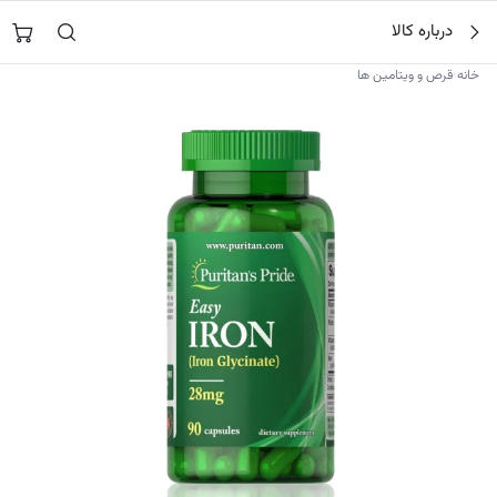
فتن
جستجو در
نورشاپ
…
درباره کالا
ه
حتوا
›
خانه
قرص و ویتامین ها