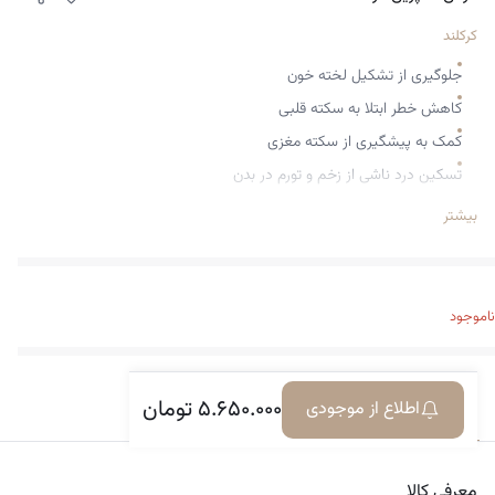
کرکلند
جلوگیری از تشکیل لخته خون
کاهش خطر ابتلا به سکته قلبی
کمک به پیشگیری از سکته مغزی
تسکین درد ناشی از زخم و تورم در بدن
تسریع درمان زخم
بیشتر
کمک به تسکین سریع درد
پیشگیری از بروز سردرد و کاهش دردهای این چنین
مناسب برای استفاده روزانه در افراد با ریسک قلبی بالا
ناموجود
دارای روکش محافظ معده
عوارض کمتر نسبت به آسپرین‌های دوز بالا
۵.۶۵۰.۰۰۰
تومان
تعداد 365 قرص
اطلاع از موجودی
معرفی کالا
دیدگاه‌ها
ساخت آمریکا
معرفی کالا