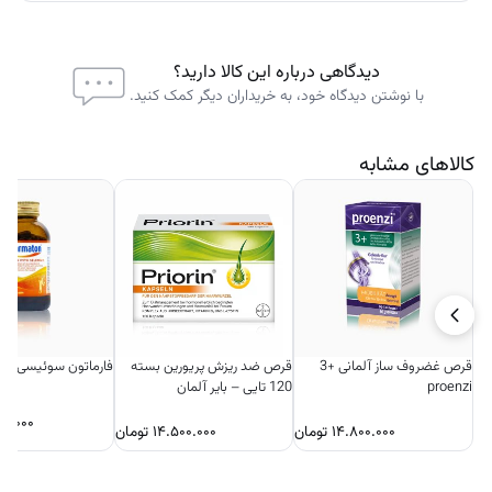
برای اینکه بهترین دوز مصرف را بر اساس شرایطی که تجربه می کنید بیابید بهتر
است با دکتر خود مشورت کنید.
دیدگاهی درباره این کالا دارید؟
با نوشتن دیدگاه خود، به خریداران دیگر کمک کنید.
کالاهای مشابه
قرص غضروف ساز آلمانی +3
قرص ضد ریزش پریورین بسته
فارماتون سوئیسی 100 عددی
proenzi
120 تایی – بایر آلمان
۵۰.۰۰۰
۱۴.۸۰۰.۰۰۰
تومان
۱۴.۵۰۰.۰۰۰
تومان