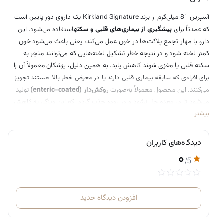
آسپرین 81 میلی‌گرم از برند
Kirkland Signature
یک داروی دوز پایین است
که عمدتاً برای
پیشگیری از بیماری‌های قلبی و سکته
استفاده می‌شود. این
دارو با مهار تجمع پلاکت‌ها در خون عمل می‌کند، یعنی باعث می‌شود خون
کمتر لخته شود و در نتیجه خطر تشکیل لخته‌هایی که می‌توانند منجر به
سکته قلبی یا مغزی شوند کاهش یابد. به همین دلیل، پزشکان معمولاً آن را
برای افرادی که سابقه بیماری قلبی دارند یا در معرض خطر بالا هستند تجویز
می‌کنند. این محصول معمولاً به‌صورت
روکش‌دار (enteric-coated)
تولید
می‌شود تا در معده حل نشود و در روده جذب گردد، که این ویژگی به کاهش
بیشتر
تحریک و آسیب به معده کمک می‌کند.
علاوه بر نقش اصلی در سلامت قلب، این دارو در دوز پایین می‌تواند به‌صورت
دیدگاه‌های کاربران
محدود برای
کاهش دردهای خفیف، تب یا التهاب
نیز استفاده شود، اما
۰
کاربرد اصلی آن درمان طولانی‌مدت به‌عنوان “رقیق‌کننده خون” است.
/5
نکته مهم این است که اثر این دارو تدریجی و پیشگیرانه است، نه فوری مثل
مسکن‌های معمولی. در واقع، بسیاری از افراد آن را به‌صورت روزانه و
افزودن دیدگاه جدید
طولانی‌مدت مصرف می‌کنند تا از بروز مشکلات جدی جلوگیری شود.
طریقه مصرف: