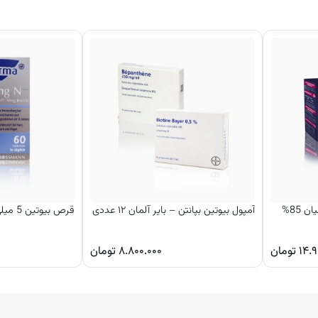
 85%
آمپول بیوتین بپانتن – بایر آلمان ۱۲ عددی
قرص بیوتین 5 میلی گرم آلتافارما
۱۴.۹
تومان
۸.۸۰۰.۰۰۰
تومان