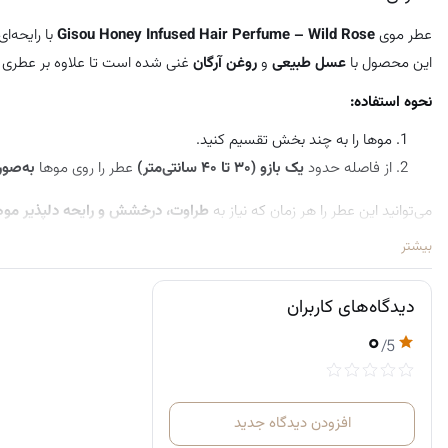
عطر موی
Gisou Honey Infused Hair Perfume – Wild Rose
با رایحه‌ا
این محصول با
عسل طبیعی
و
روغن آرگان
غنی شده است تا علاوه بر عطری ج
نحوه استفاده:
موها را به چند بخش تقسیم کنید.
از فاصله حدود
یک بازو (۳۰ تا ۴۰ سانتی‌متر)
عطر را روی موها
به‌صور
می‌توانید این عطر را هر زمان که نیاز به
طراوت، درخشش و رایحه دلپذیر موه
بیشتر
دیدگاه‌های کاربران
۰
/5
افزودن دیدگاه جدید