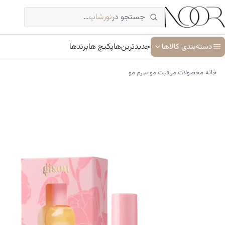
فتن
جستجو در
نورشاپ
…
ه
حتوا
دسته‌بندی کالاها
جدیدترین‌ها
پکیج ها
برندها
›
›
خانه
محصولات مراقبت مو
سرم مو
آبرسان و مرطوب کننده
ترمیم کننده پوست
جوان کننده و ضد پیری پوست
سرم پوست و صورت
شوینده پوست و صورت
ضد آفتاب
کرم دور چشم