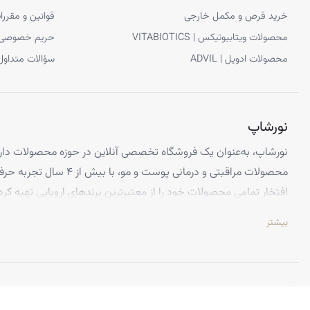
خرید قرص و مکمل خارجی
قوانین و مقررا
پس از این محصول می‌ توانید به سراغ سایر
محصولات روتین مراقبت 
اگر دارای پوست مستعد جوش و لک هستید، پس از مصرف این محصول م
محصولات ویتابیوتیکس | VITABIOTICS
حریم خصوصی
محصولات ادویل | ADVIL
سؤالات متداول
نورشاپ
نورشاپ، به‌عنوان یک فروشگاه تخصصی آنلاین در حوزه محصولات دارو
محصولات مراقبتی و درمانی پوست و
افتخار تمامی محصولات خود را از معتبرترین برندهای اروپایی تهیه کرد
تضمین می‌کنیم.
بیشتر
تخصص ما ارائه محصولاتی است که از کیفیت و استانداردهای برتر جهانی 
اطمینان کامل، تجربه‌ای بی‌نظیر از خرید اینترنتی را داشته باشید. تعه
باعث شده تا هزاران نفر از سراسر ایران به جمع مشتریان راضی نورشاپ
©
نورشاپ
— تمامی حقوق محفوظ است.
ویژگی‌هایی که نورشاپ را متمایز می‌کند: