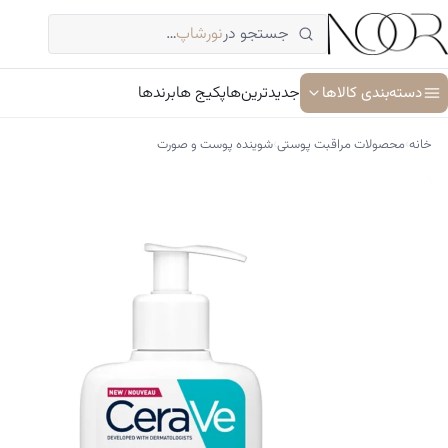
فتن
جستجو در
نورشاپ
…
ه
حتوا
دسته‌بندی کالاها
جدیدترین‌ها
پکیج ها
برندها
›
›
خانه
محصولات مراقبت پوستی
شوینده پوست و صورت
آبرسان و مرطوب کننده
ترمیم کننده پوست
جوان کننده و ضد پیری پوست
سرم پوست و صورت
شوینده پوست و صورت
ضد آفتاب
کرم دور چشم