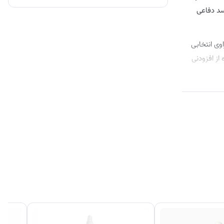
یت سد دفاعی
ی انتخابی
از افزودنی