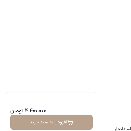
ک رس، سرامید، نیاسینامید و
۴.۴۰۰.۰۰۰
تومان
افزودن به سبد خرید
 عالی برای افرادی است که دارای پوست چرب و مستعد جوش و آکنه هستند. برند CeraVe با استفاده از