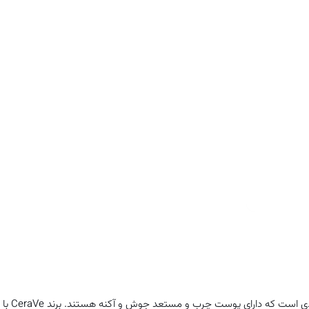
حاوی 2 درصد سالیسیلیک اسید (BHA)، خا
هیالورونیک اسید
آبرسانی، نرم و صاف کننده پوست
جلوگیری از خشکی و تقویت سد محافظتی پوست
توصیه شده توسط متخصصان پوست
فاقد ترکیبات کومدوژن‌زا (Non-comedogenic)، عطر و پارابن
تست شده از نظر عدم ایجاد آلرژی و ضد حساسیت
و آکنه دار سراوی یک شوینده