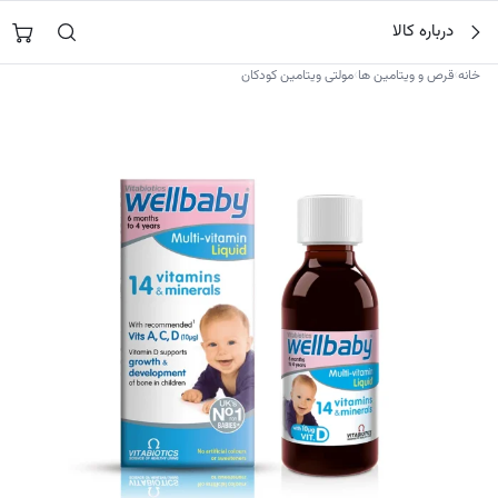
فتن
جستجو در
نورشاپ
…
درباره کالا
ه
حتوا
›
›
خانه
قرص و ویتامین ها
مولتی ویتامین کودکان