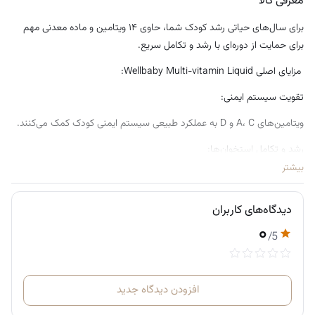
معرفی کالا
برای سال‌های حیاتی رشد کودک شما، حاوی ۱۴ ویتامین و ماده معدنی مهم
برای حمایت از دوره‌ای با رشد و تکامل سریع.
مزایای اصلی Wellbaby Multi-vitamin Liquid:
تقویت سیستم ایمنی:
ویتامین‌های A، C و D به عملکرد طبیعی سیستم ایمنی کودک کمک می‌کنند.
رشد و تکامل استخوان‌ها:
بیشتر
ویتامین D باعث جذب بهتر کلسیم شده و به رشد طبیعی استخوان‌ها کمک
می‌کند.
دیدگاه‌های کاربران
رشد شناختی و مغزی:
۰
/5
آهن موجود در فرمولاسیون به رشد طبیعی عملکرد مغز و شناخت کودک کمک
می‌کند.
انرژی و متابولیسم سالم:
افزودن دیدگاه جدید
حاوی ویتامین‌های گروه B که به تولید انرژی و عملکرد متابولیکی کمک