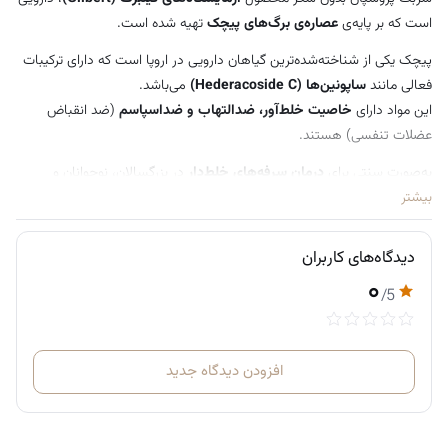
شیرین‌کننده طبیعی، طعم دلپذیر گیلاس
است که بر پایه‌ی
عصاره‌ی برگ‌های پیچک
تهیه شده است.
پیچک یکی از شناخته‌شده‌ترین گیاهان دارویی در اروپا است که دارای ترکیبات
فعالی مانند
ساپونین‌ها (Hederacoside C)
می‌باشد.
این مواد دارای
خاصیت خلط‌آور، ضدالتهاب و ضداسپاسم
(ضد انقباض
عضلات تنفسی) هستند.
به‌صورت سنتی برای
درمان سرفه‌های خلط‌دار
در بزرگسالان، نوجوانان و
کودکان بالای دو سال استفاده می‌شود.
بیشتر
ترکیبات فعال موجود در برگ پیچک خاصیت
ضدالتهابی و ضداسپاسم
دارند و
دیدگاه‌های کاربران
به کاهش گرفتگی و انقباض عضلات برونش‌ها کمک می‌کنند.
۰
/5
پروسپان با
آرام کردن تحریک مجاری تنفسی
به کاهش دفعات و شدت سرفه
کمک می‌نماید. این شربت فاقد شکر است و برای
افراد دیابتی یا کسانی که
باید مصرف قند خود را کنترل کنند
مناسب‌تر است. مصرف آن می‌تواند به
افزودن دیدگاه جدید
تسریع بهبودی در عفونت‌های خفیف تنفسی
مانند سرماخوردگی و برونشیت
کمک کند.
وجود
سوربیتول
به عنوان شیرین‌کننده طبیعی، طعم دلپذیری ایجاد می‌کند