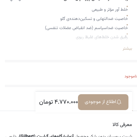
خلط‌ آور مؤثر و طبیعی
خاصیت ضدالتهابی و تسکین‌دهنده‌ی گلو
خاصیت ضداسپاسم (ضد انقباض عضلات تنفسی)
رقیق شدن خلط‌های غلیظ ریوی
تسهیل خروج خلط از مجاری تنفسی
بیشتر
بهبود تنفس و کاهش احساس فشار در قفسه‌ی سینه
کاهش تنگی نفس و اسپاسم برونش‌ها
تسهیل جریان هوای خروجی
ناموجود
کاهش حملات سرفه‌ی خشک یا پی‌در‌پی
کاهش التهاب و تحریک مخاط گلو و نای
۴.۷۷۰.۰۰۰
تومان
آرامش در ناحیه‌ی حلق و سینه
اطلاع از موجودی
معرفی کالا
دیدگاه‌ها
کاهش سرفه‌های تحریک‌زا
قابل مصرف برای کودکان از دو سال به بالا
معرفی کالا
فاقد ترکیبات خواب‌آور یا مخدر
شربت پروسپان بدون شکر محصول
آزمایشگاه‌های گیلبرت (Gilbert)
، دارویی