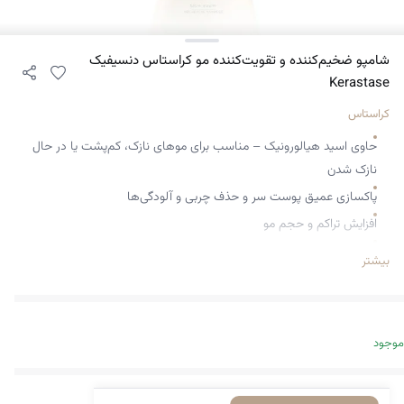
شامپو ضخیم‌کننده و تقویت‌کننده مو کراستاس دنسیفیک
Kerastase
کراستاس
حاوی اسید هیالورونیک – مناسب برای موهای نازک، کم‌پشت یا در حال
نازک شدن
پاکسازی عمیق پوست سر و حذف چربی و آلودگی‌ها
افزایش تراکم و حجم مو
تقویت ساقه مو و جلوگیری از شکنندگی
بیشتر
ایجاد موهایی درخشان و سالم
افزایش پُری و استحکام از ریشه تا نوک
بازسازی استحکام مو از ریشه
موجود
آبرسانی عمیق و افزایش انعطاف‌پذیری مو
کمک به پرپشت‌تر به‌نظر رسیدن موهای نازک یا کم‌پشت