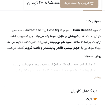
۱۳.۸۸۵.۰۰۰
تومان
مناسب انواع موهای نازک، متوسط و حتی کمی ضخیم
افزودن به سبد خرید
معرفی کالا
دیدگاه‌ها
افزایش حجم، ضخامت و استحکام موها
معرفی کالا
شامپو
Bain Densité
از سری Densifique برند Kérastase، مخصوص
افرادی است که از
کم‌پشتی یا نازکی موها
رنج می‌برند. این شامپو به لطف
ترکیبات پیشرفته مانند
اسید هیالورونیک
و ترکیبات تقویت‌کننده فیبر مو، به
ایجاد موهایی با
حجم بیشتر، ظاهر پرپشت‌تر و بافت قوی‌تر
کمک می‌کند.
روش مصرف:
مقدار کمی (به اندازه یک سکه) از شامپو را روی موی خیس بزنید.
از ریشه تا نوک مو ماساژ دهید تا کف کند، سپس آبکشی کنید.
برای دریافت کامل خواص شامپو، شستشو را
دو بار تکرار
کنید:
بیشتر
بار اول: تمرکز بر تمیز کردن پوست سر و مو
دیدگاه‌های کاربران
بار دوم: پخش شامپو در ساقه‌ها و نوک مو برای تقویت بیشتر
۰
سپس از نرم‌کننده یا ماسک مو از سری Densifique استفاده کنید
/5
(به‌صورت جداگانه فروخته می‌شود).