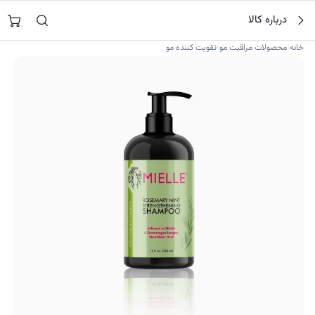
فتن
جستجو در
نورشاپ
…
درباره کالا
ه
حتوا
›
›
خانه
محصولات مراقبت مو
تقویت کننده مو