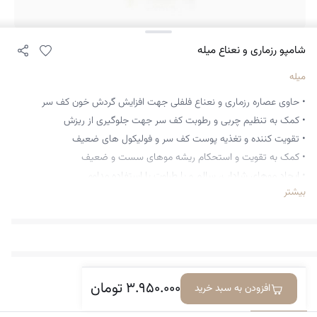
شامپو رزماری و نعناع میله
میله
• حاوی عصاره رزماری و نعناع فلفلی جهت افزایش گردش خون کف سر
• کمک به تنظیم چربی و رطوبت کف سر جهت جلوگیری از ریزش
• تقویت کننده و تغذیه پوست کف سر و فولیکول های ضعیف
• کمک به تقویت و استحکام ریشه موهای سست و ضعیف
• ایجاد موهای شاداب، سالم و با طراوت با استفاده مداوم
بیشتر
• حاوی ترکیبات طبیعی و گیاهی جهت تقویت ریشه موها
• قابل استفاده برای انواع موهای چرب، خشک و نرمال
• قابل استفاده برای موهای رنگ شده و دارای ریزش
• کاهش و رفع ریزش موهای سست و کم پشت
• فاقد سولفات و پارابن
۳.۹۵۰.۰۰۰
تومان
• قابل استفاده برای بانوان و اقایان
افزودن به سبد خرید
معرفی کالا
دیدگاه‌ها
• حجم 355 میل