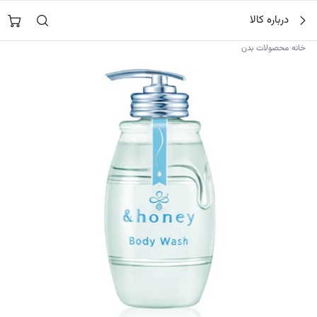
فتن
جستجو در
نورشاپ
…
درباره کالا
ه
حتوا
›
خانه
محصولات بدن