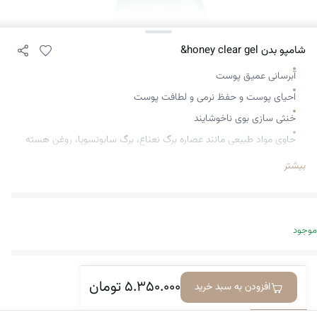
شامپو بدن honey clear gel&
آبرسانی عمیق پوست
احیای پوست و حفظ نرمی و لطافت پوست
خنثی سازی بوی ناخوشایند
حاوی مواد طبیعی مانند عصاره برگ نعناع، برگ سابونسوپا، روغن هسته
آرگانیا اسپینوزا و کره شی
بیشتر
موجود
۵.۳۵۰.۰۰۰
تومان
افزودن به سبد خرید
معرفی کالا
دیدگاه‌ها