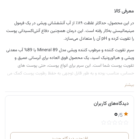
برای استفاده روزانه، صبح و شب
معرفی کالا
در این محصول، حداکثر غلظت ۸۹٪ از آب آتشفشانی ویشی در یک فرمول
مینیمالیستی به‌کار رفته است. این درمان همچنین دفاع آنتی‌اکسیدانی پوست
را تقویت کرده و pH آن را متعادل می‌سازد.
سرم تقویت کننده و مرطوب کننده ویشی مدل Mineral 89 با 89% آب معدنی
ویشی و هیالورونیک اسید، یک محصول فوق العاده برای آبرسانی عمیق و
تقویت پوست شما است. این سرم برای انواع پوست، حتی پوست های
حساس، مناسب بوده و به طور قابل توجهی به حفظ رطوبت پوست کمک می
کند. این سرم تقویت‌کننده و آبرسان روزانه به‌طور خاص برای تقویت سد دفاعی
بیشتر
طبیعی پوست و افزایش مقاومت آن در برابر عوامل آسیب‌زا (مانند آلودگی،
استرس، کم‌خوابی و تغییرات آب‌وهوایی) طراحی شده است.
دیدگاه‌های کاربران
نحوه استفاده:
۰
/5
روی پوست تمیز و خشک صورت، قبل از مرطوب‌کننده یا سایر
محصولات مراقبتی استفاده شود.
1 تا 2 قطره از سرم را با نوک انگشت روی صورت پخش کرده و به آرامی
افزودن دیدگاه جدید