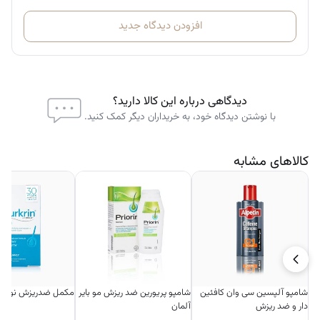
روزانه یک بار
، ترجیحاً صبح یا شب
4 دوز (پیپت) کامل روی پوست سر تمیز
افزودن دیدگاه جدید
به‌آرامی با نوک انگشت ماساژ دهید
نیاز به آبکشی ندارد
قابل استفاده روی موی خشک یا مرطوب
دیدگاهی درباره این کالا دارید؟
با نوشتن دیدگاه خود، به خریداران دیگر کمک کنید.
کالاهای مشابه
شامپو آلپسین سی وان کافئین
شامپو پریورین ضد ریزش مو بایر
مکمل ضدریزش نورکری
دار و ضد ریزش
آلمان