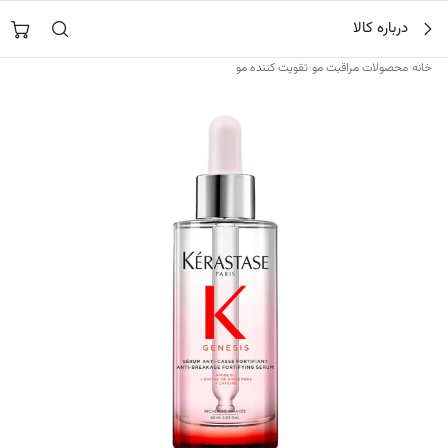
فتن
جستجو در
نورشاپ
…
درباره کالا
ه
حتوا
›
›
خانه
محصولات مراقبت مو
تقویت کننده مو