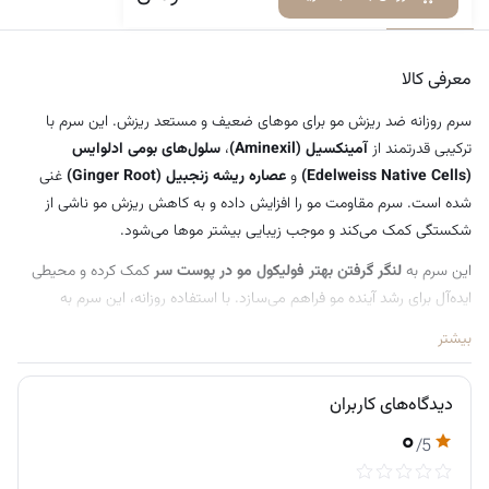
معرفی کالا
دیدگاه‌ها
عصاره ریشه زنجبیل
آزمایش‌شده از نظر درماتولوژیکی
معرفی کالا
سرم روزانه ضد ریزش مو برای موهای ضعیف و مستعد ریزش. این سرم با
ترکیبی قدرتمند از
آمینکسیل (Aminexil)
،
سلول‌های بومی ادلوایس
(Edelweiss Native Cells)
و
عصاره ریشه زنجبیل (Ginger Root)
غنی
شده است. سرم مقاومت مو را افزایش داده و به کاهش ریزش مو ناشی از
شکستگی کمک می‌کند و موجب زیبایی بیشتر موها می‌شود.
این سرم به
لنگر گرفتن بهتر فولیکول مو در پوست سر
کمک کرده و محیطی
ایده‌آل برای رشد آینده مو فراهم می‌سازد. با استفاده روزانه، این سرم به
آرام‌سازی و تقویت سد محافظ طبیعی پوست سر
کمک می‌کند.
بیشتر
بافت ژله‌ای آن استفاده آسان را ممکن می‌سازد و از ریزش یا چکه کردن
محصول جلوگیری می‌کند.
دیدگاه‌های کاربران
نتیجه؟ موهایی قوی‌تر، زیباتر و با ظاهری سالم‌تر.
۰
/5
نحوه استفاده: