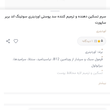
سرم تسکین دهنده و ترمیم کننده سد پوستی اوردینری سوتینگ اند بریر
ساپورت
اوردینری
۵
›
|
۱ دیدگاه
(۱)
برند: اوردینری
فرمول سبک و سرشار از ویتامین B12، نیاسینامید، سنتلا، سرامیدها،
بیزابولول
تسکین و ترمیم لایه محافظ پوست
رفع احساس ناراحتی، خشکی، زبری و کشیدگی، قرمزی ناشی از عوامل
بیشتر
استرس زای خارجی
آبرسانی و مرطوب کننده پوست
بهبود عملکرد سد دفاعی و کاهش قرمزی ها
مناسب انواع پوست خصوصا پوست حساس