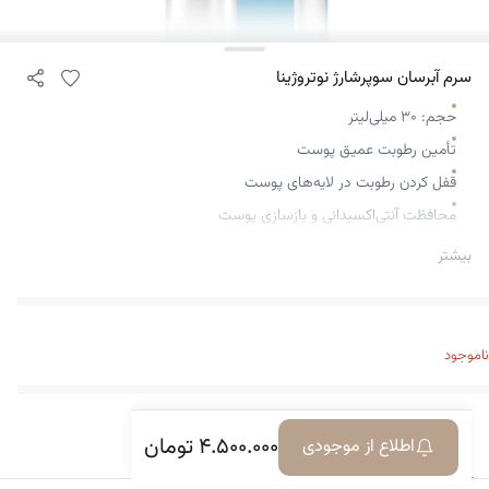
سرم آبرسان سوپرشارژ نوتروژینا
حجم: ۳۰ میلی‌لیتر
تأمین رطوبت عمیق پوست
قفل کردن رطوبت در لایه‌های پوست
محافظت آنتی‌اکسیدانی و بازسازی پوست
آبرسانی قوی و طولانی‌مدت
بیشتر
درخشان‌کننده و شاداب‌کننده پوست
محافظت در برابر عوامل محیطی مانند آلودگی و استرس اکسیداتیو
مناسب برای همه نوع پوست
ناموجود
تأیید شده توسط متخصصین پوست
پوستی سالم، مرطوب، شاداب و درخشان با بافتی نرم و لطیف
۴.۵۰۰.۰۰۰
تومان
اطلاع از موجودی
معرفی کالا
دیدگاه‌ها