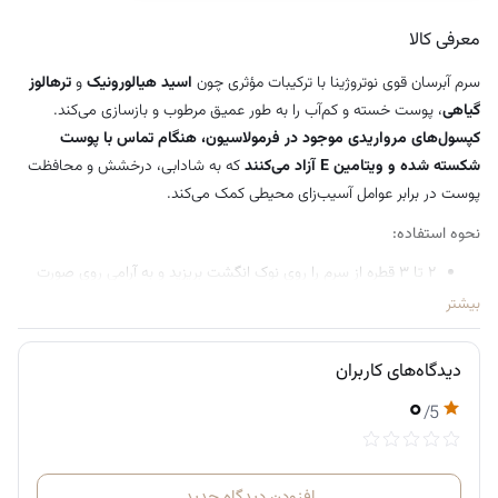
معرفی کالا
سرم آبرسان قوی نوتروژینا با ترکیبات مؤثری چون
اسید هیالورونیک
و
ترهالوز
گیاهی
، پوست خسته و کم‌آب را به طور عمیق مرطوب و بازسازی می‌کند.
کپسول‌های مرواریدی موجود در فرمولاسیون، هنگام تماس با پوست
شکسته شده و ویتامین E آزاد می‌کنند
که به شادابی، درخشش و محافظت
پوست در برابر عوامل آسیب‌زای محیطی کمک می‌کند.
نحوه استفاده:
۲ تا ۳ قطره از سرم را روی نوک انگشت بریزید و به آرامی روی صورت
(گونه‌ها، پیشانی، چانه و بینی) پخش کنید. سپس با ضربات ملایم
بیشتر
انگشت، سرم را روی پوست پخش و جذب کنید.
دیدگاه‌های کاربران
زمان استفاده:
۰
صبح و شب
قابل استفاده است.
/5
برای پوست‌های بسیار خشک یا دهیدراته، مصرف
۲ بار در روز (صبح و
شب)
توصیه می‌شود.
برای پوست نرمال یا مختلط،
یک‌بار در روز (ترجیحاً شب)
کافی است.
افزودن دیدگاه جدید