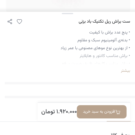
ست براش ریل تکنیک باد بزنی
• پنج عدد براش با کیفیت
• بدنه‌ی آلومینیوم سبک و مقاوم
• از بهترین نوع موهای مصنوعی با عمر زیاد
• براش مناسب کانتور و هایلایتر
• براش مناسب کارهای ظریف صورت و رفع
بیشتر
• نقص‌های آرایشی
• پودر‌هایی با کاور بالا و پنکک
• پایه براش که مناسب منظم نگه داشتن براش‌ها می‌باشد
• بدون تست بر روی حیوانات
۱.۹۲۰.۰۰۰
تومان
افزودن به سبد خرید
معرفی کالا
دیدگاه‌ها