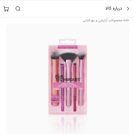
فتن
جستجو در
نورشاپ
…
درباره کالا
ه
حتوا
›
خانه
محصولات آرایشی و بهداشتی