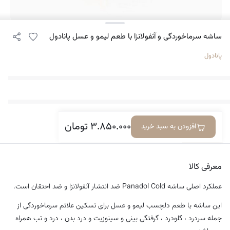
ساشه سرماخوردگی و آنفولانزا با طعم لیمو و عسل پانادول
پانادول
۳.۸۵۰.۰۰۰
تومان
افزودن به سبد خرید
معرفی کالا
دیدگاه‌ها
معرفی کالا
عملکرد اصلی ساشه Panadol Cold ضد انتشار آنفولانزا و ضد احتقان است.
این ساشه با طعم دلچسب لیمو و عسل برای تسکین علائم سرماخوردگی از
جمله سردرد ، گلودرد ، گرفتگی بینی و سینوزیت و درد بدن ، درد و تب همراه