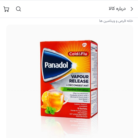
فتن
جستجو در
نورشاپ
…
درباره کالا
ه
حتوا
›
خانه
قرص و ویتامین ها