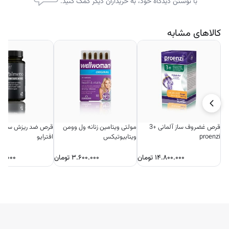
با نوشتن دیدگاه خود، به خریداران دیگر کمک کنید.
کالاهای مشابه
قرص غضروف ساز آلمانی +3
مولتی ویتامین زنانه ول وومن
قرص ضد ریزش ساوپال
proenzi
ویتابیوتیکس
افترایو
۱۴.۸۰۰.۰۰۰
تومان
۳.۶۰۰.۰۰۰
تومان
۰۰.۰۰۰