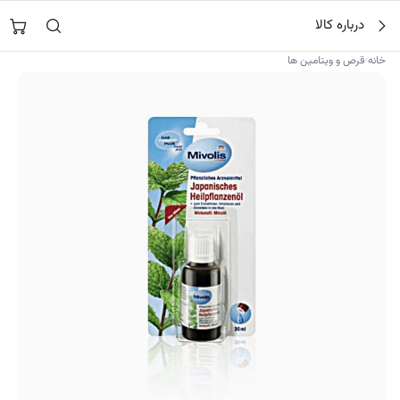
فتن
جستجو در
نورشاپ
…
درباره کالا
ه
حتوا
›
خانه
قرص و ویتامین ها