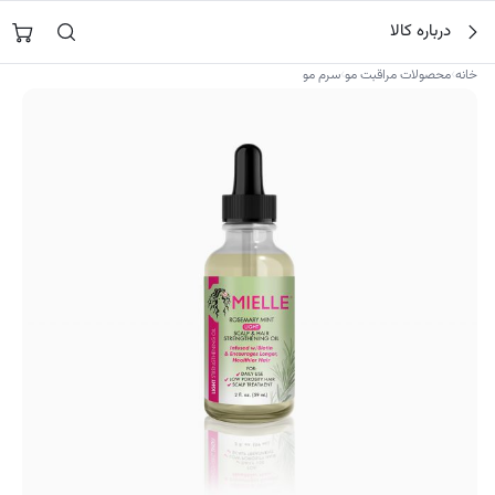
فتن
جستجو در
نورشاپ
…
درباره کالا
ه
حتوا
›
›
خانه
محصولات مراقبت مو
سرم مو