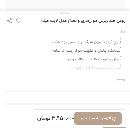
روغن ضد ریزش مو رزماری و نعناع مدل لایت میله
میله
داراي فرمولاسيون سبک تر‌ و بسيار زود جذب
استحکام بخش و تقويت مو از ريشه تا ساقه
درمان و تقويت کننده اسکالپ و مو
ضد ريزش مو و تغذيه فوليکول مو
بهبود جريان خون کف سر
بیشتر
موثر در افزايش رشد مو
جلوگيري از موخوره
داراي رايحه ملايم رزماري
آنتي اکسيدان ، ضد قارچ و باکتري
۳.۹۵۰.۰۰۰
تومان
افزودن به سبد خرید
معرفی کالا
دیدگاه‌ها
التيام بخش و تسکين دهنده اسکالپ
حاوي رزماري ، نعنا و بيوتين