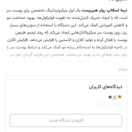
درما اسکالپ رولر هیربرست
یک ابزار میکرونیدلینگ تخصصی برای پوست سر
است که با ایجاد تحریک کنترل‌شده، به تقویت فولیکول‌ها، بهبود ضخامت مو
و کاهش کم‌پشتی کمک می‌کند. این دستگاه با استفاده از سوزن‌های بسیار
ریز، روی پوست سر میکروکانال‌هایی ایجاد می‌کند که روند ترمیم طبیعی
پوست را فعال کرده و تولید کلاژن و الاستین را افزایش می‌دهد. افزایش کلاژن
در ناحیه فولیکول‌ها به استحکام ریشه مو کمک می‌کند و شرایط پوست سر را
برای رشد موهای جدید بهبود می‌بخشد. همچنین این فرایند گردش خون در
پوست سر را تقویت می‌کند؛ عاملی که نقش مهمی در اکسیژن‌رسانی و تغذیه
بیشتر
بهتر فولیکول‌ها دارد.
استفاده منظم از این دستگاه—معمولاً ۳ بار در هفته و هر بار حدود ۱۵ دقیقه
دیدگاه‌های کاربران
—می‌تواند به بهبود قابل‌توجه حجم و کیفیت مو کمک کند. با این حال، رعایت
۰
اصول بهداشتی برای استفاده از این محصول ضروری است؛ زیرا سوزن‌ها
/5
مستقیماً با پوست تماس دارند. دستگاه باید قبل و بعد از هر بار استفاده با
الکل کاملاً ضدعفونی شود و تنها روی پوست سالم، بدون زخم، التهاب یا
مشکلات پوستی فعال استفاده گردد. در صورت مشاهده خم‌شدگی یا
افزودن دیدگاه جدید
آسیب‌دیدن سوزن‌ها، ادامه استفاده می‌تواند خطرناک باشد و باید فوراً متوقف
شود.