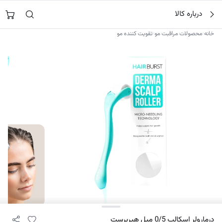
فتن
جستجو در
نورشاپ
…
درباره کالا
ه
حتوا
›
›
خانه
محصولات مراقبت مو
تقویت کننده مو
۳
درمارولر اسکالپ 0/5 میل هیربرست