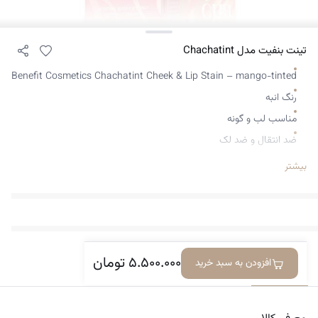
تینت بنفیت مدل Chachatint
Benefit Cosmetics Chachatint Cheek & Lip Stain – mango-tinted
رنگ انبه
مناسب لب و گونه
ضد انتقال و ضد لک
ماندگاری بالا
بیشتر
امکان چند لایه زدن
حجم 4.0 میل
۵.۵۰۰.۰۰۰
تومان
افزودن به سبد خرید
معرفی کالا
دیدگاه‌ها