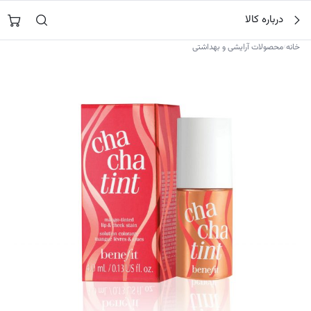
فتن
جستجو در
نورشاپ
…
درباره کالا
ه
حتوا
›
خانه
محصولات آرایشی و بهداشتی